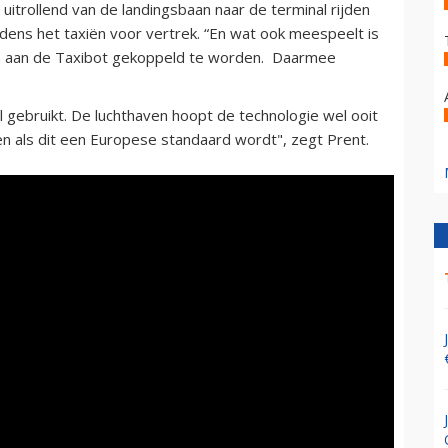
itrollend van de landingsbaan naar de terminal rijden
dens het taxiën voor vertrek. “En wat ook meespeelt is
m aan de Taxibot gekoppeld te worden. Daarmee
 gebruikt. De luchthaven hoopt de technologie wel ooit
 als dit een Europese standaard wordt", zegt Prent.