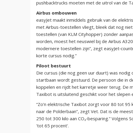
pushbacktrucks moeten met de uitrol van de Ta
Airbus ombouwen
easyJet maakt inmiddels gebruik van de elektri
met Airbus-toestellen vliegt, bleek dat nog n
toestellen (van KLM Cityhopper) zonder aanpa
worden, moest het neuswiel bij de Airbus A32
modernere toestellen zijn”, zegt easyJet‑coun
korte cursus nodig.”
Piloot bestuurt
Die cursus (die nog geen uur duurt) was nodig 
startbaan wordt gestuurd. De persoon die in de
koppelen en rijdt het karretje weer terug. De 
Taxibot is uitsluitend geschikt voor het slepen 
“Zo’n elektrische Taxibot zorgt voor 80 tot 95 
naar de Polderbaan”, zegt Vet. Dat is de meest
250 tot 300 kilo aan CO₂‑besparing.” Volgens 
'tot 65 procent'.