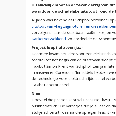
Uiteindelijk moeten er zeker dertig van dit
waardoor de schadelijke uitstoot rond de 
Al jaren was bekend dat Schiphol personeel op
uitstoot van vliegtuigmotoren en dieseldampe
vervolgens naar de startbaan taxiën, zorgen vo
Kankerverwekkend
, zo oordeelde de Arbeidsin
Project loopt al zeven jaar
Daarmee kwam het idee voor een elektrisch voert
toestel tot het begin van de startbaan sleept. 
Taxibot Simon Prent van Schiphol. Een jaar lat
Transavia en Corendon. “Inmiddels hebben we er
de technologie voor elektrisch rijden snel verb
Taxibot operationeel.”
Duur
Hoeveel die precies kost wil Prent niet kwijt. 
pushbacktruck.” De karretjes die je al jaar en 
stukje achteruit, waarna die op eigen kracht (ke