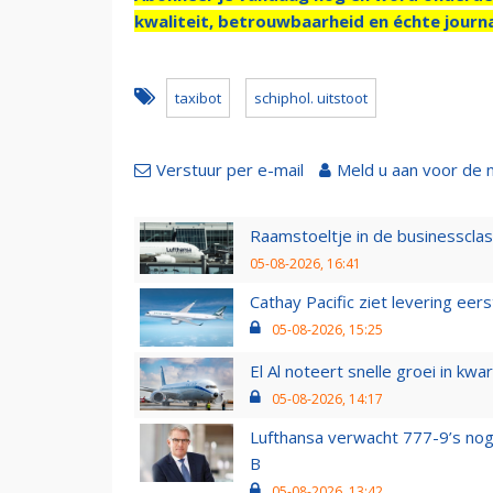
kwaliteit, betrouwbaarheid en échte journa
taxibot
schiphol. uitstoot
Verstuur per e-mail
Meld u aan voor de 
Raamstoeltje in de businessclas
05-08-2026, 16:41
Cathay Pacific ziet levering ee
05-08-2026, 15:25
El Al noteert snelle groei in k
05-08-2026, 14:17
Lufthansa verwacht 777-9’s nog
B
05-08-2026, 13:42