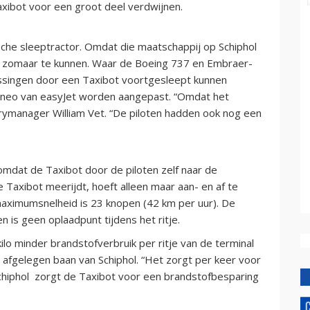
xibot voor een groot deel verdwijnen.
sche sleeptractor. Omdat die maatschappij op Schiphol
iet zomaar te kunnen. Waar de Boeing 737 en Embraer-
ssingen door een Taxibot voortgesleept kunnen
0neo van easyJet worden aangepast. “Omdat het
trymanager William Vet. “De piloten hadden ook nog een
omdat de Taxibot door de piloten zelf naar de
 Taxibot meerijdt, hoeft alleen maar aan- en af te
maximumsnelheid is 23 knopen (42 km per uur). De
en is geen oplaadpunt tijdens het ritje.
kilo minder brandstofverbruik per ritje van de terminal
 afgelegen baan van Schiphol. “Het zorgt per keer voor
Schiphol zorgt de Taxibot voor een brandstofbesparing