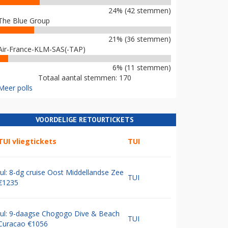
24% (42 stemmen)
The Blue Group
21% (36 stemmen)
Air-France-KLM-SAS(-TAP)
6% (11 stemmen)
Totaal aantal stemmen: 170
Meer polls
VOORDELIGE RETOURTICKETS
TUI vliegtickets
TUI
Jul: 8-dg cruise Oost Middellandse Zee
TUI
€1235
Jul: 9-daagse Chogogo Dive & Beach
TUI
Curacao €1056