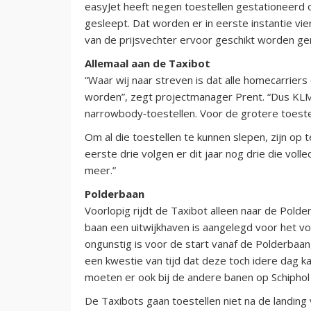
easyJet heeft negen toestellen gestationeerd 
gesleept. Dat worden er in eerste instantie vier
van de prijsvechter ervoor geschikt worden ge
Allemaal aan de Taxibot
“Waar wij naar streven is dat alle homecarrier
worden”, zegt projectmanager Prent. “Dus KLM,
narrowbody‑toestellen. Voor de grotere toestel
Om al die toestellen te kunnen slepen, zijn op 
eerste drie volgen er dit jaar nog drie die volledi
meer.”
Polderbaan
Voorlopig rijdt de Taxibot alleen naar de Polder
baan een uitwijkhaven is aangelegd voor het voe
ongunstig is voor de start vanaf de Polderbaan, 
een kwestie van tijd dat deze toch idere dag k
moeten er ook bij de andere banen op Schiphol
De Taxibots gaan toestellen niet na de landing