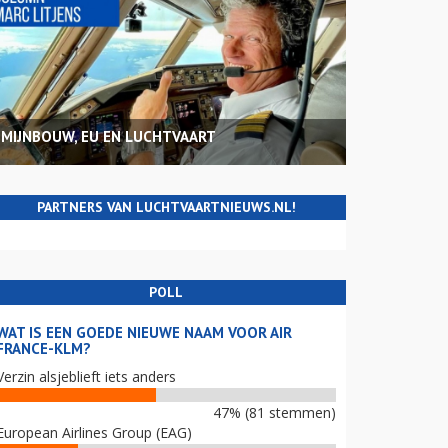
MIJNBOUW, EU EN LUCHTVAART
PARTNERS VAN LUCHTVAARTNIEUWS.NL!
POLL
WAT IS EEN GOEDE NIEUWE NAAM VOOR AIR
FRANCE-KLM?
Verzin alsjeblieft iets anders
47% (81 stemmen)
European Airlines Group (EAG)