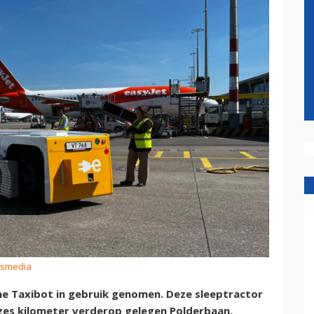
eismedia
che Taxibot in gebruik genomen. Deze sleeptractor
 zes kilometer verderop gelegen Polderbaan.