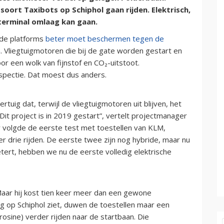
 soort Taxibots op Schiphol gaan rijden. Elektrisch,
terminal omlaag kan gaan.
 de platforms
beter moet beschermen tegen de
n
. Vliegtuigmotoren die bij de gate worden gestart en
or een wolk van fijnstof en CO₂-uitstoot.
spectie. Dat moest dus anders.
uig dat, terwijl de vliegtuigmotoren uit blijven, het
“Dit project is in 2019 gestart”, vertelt projectmanager
er volgde de eerste test met toestellen van KLM,
 drie rijden. De eerste twee zijn nog hybride, maar nu
etert, hebben we nu de eerste volledig elektrische
“Maar hij kost tien keer meer dan een gewone
dag op Schiphol ziet, duwen de toestellen maar een
rosine) verder rijden naar de startbaan. Die