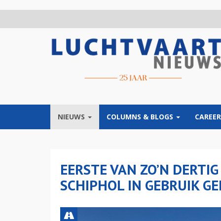
Overslaan
en
naar
de
inhoud
gaan
NIEUWS
COLUMNS & BLOGS
CAREER
EERSTE VAN ZO’N DERTIG
SCHIPHOL IN GEBRUIK G