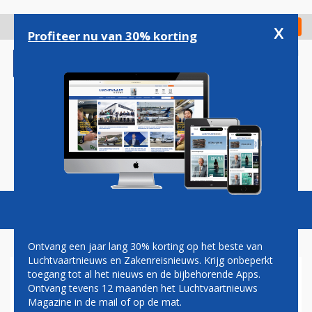
Overslaan
en
x
Digitaal Magazine
Registreer
Check in
naar
Profiteer nu van 30% korting
de
inhoud
gaan
Magazine
Podcasts
Vacatures
Toggl
naviga
Ontvang een jaar lang 30% korting op het beste van
Luchtvaartnieuws en Zakenreisnieuws. Krijg onbeperkt
toegang tot al het nieuws en de bijbehorende Apps.
FLESJE DRINKEN EN LAPTOP
Ontvang tevens 12 maanden het Luchtvaartnieuws
MOGEN STRAKS IN DE TAS
Magazine in de mail of op de mat.