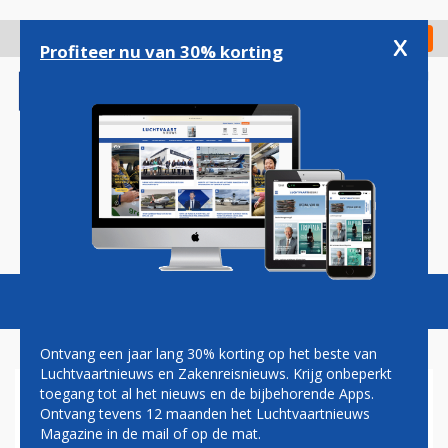
Overslaan
en
x
Digitaal Magazine
Registreer
Check in
naar
Profiteer nu van 30% korting
de
inhoud
gaan
Magazine
Podcasts
Vacatures
Toggl
naviga
Ontvang een jaar lang 30% korting op het beste van
Luchtvaartnieuws en Zakenreisnieuws. Krijg onbeperkt
toegang tot al het nieuws en de bijbehorende Apps.
FNV: VEEL AGRESSIE
Ontvang tevens 12 maanden het Luchtvaartnieuws
RICHTING PERSONEEL
Magazine in de mail of op de mat.