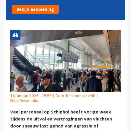
SCHIPHOL TIJDENS
Bekijk aanbieding
SNEEUWWEEK
16 januari 2026 - 15:59 | Door:
Reismedia / ANP
|
Foto: Reismedia
Veel personeel op Schiphol heeft vorige week
tijdens de uitval en vertragingen van vluchten
door sneeuw last gehad van agressie of