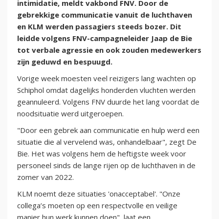
intimidatie, meldt vakbond FNV. Door de
gebrekkige communicatie vanuit de luchthaven
en KLM werden passagiers steeds bozer. Dit
leidde volgens FNV-campagneleider Jaap de Bie
tot verbale agressie en ook zouden medewerkers
zijn geduwd en bespuugd.
Vorige week moesten veel reizigers lang wachten op
Schiphol omdat dagelijks honderden vluchten werden
geannuleerd. Volgens FNV duurde het lang voordat de
noodsituatie werd uitgeroepen.
"Door een gebrek aan communicatie en hulp werd een
situatie die al vervelend was, onhandelbaar", zegt De
Bie. Het was volgens hem de heftigste week voor
personeel sinds de lange rijen op de luchthaven in de
zomer van 2022.
KLM noemt deze situaties 'onacceptabel'. "Onze
collega’s moeten op een respectvolle en veilige
manier hun werk kunnen doen", laat een