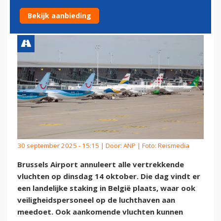
OKTOBER DOOR STAKING
Bekijk aanbieding
30 september 2025 - 15:15 | Door:
ANP
| Foto: Reismedia
Brussels Airport annuleert alle vertrekkende
vluchten op dinsdag 14 oktober. Die dag vindt er
een landelijke staking in België plaats, waar ook
veiligheidspersoneel op de luchthaven aan
meedoet. Ook aankomende vluchten kunnen