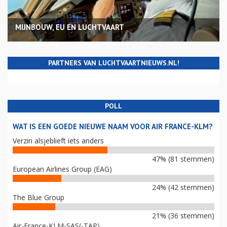
MIJNBOUW, EU EN LUCHTVAART
PARTNERS VAN LUCHTVAARTNIEUWS.NL!
POLL
WAT IS EEN GOEDE NIEUWE NAAM VOOR AIR FRANCE-KLM?
Verzin alsjeblieft iets anders
47% (81 stemmen)
European Airlines Group (EAG)
24% (42 stemmen)
The Blue Group
21% (36 stemmen)
Air-France-KLM-SAS(-TAP)