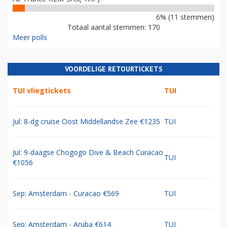
6% (11 stemmen)
Totaal aantal stemmen: 170
Meer polls
VOORDELIGE RETOURTICKETS
TUI vliegtickets
TUI
Jul: 8-dg cruise Oost Middellandse Zee €1235
TUI
Jul: 9-daagse Chogogo Dive & Beach Curacao
TUI
€1056
Sep: Amsterdam - Curacao €569
TUI
Sep: Amsterdam - Aruba €614
TUI