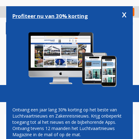
Overslaan
en
x
Digitaal Magazine
Registreer
Check in
naar
Profiteer nu van 30% korting
de
inhoud
gaan
Magazine
Podcasts
Vacatures
Toggl
naviga
Ontvang een jaar lang 30% korting op het beste van
Luchtvaartnieuws en Zakenreisnieuws. Krijg onbeperkt
toegang tot al het nieuws en de bijbehorende Apps.
GEEN VLUCHTEN VANAF
Ontvang tevens 12 maanden het Luchtvaartnieuws
BRUSSELS AIRPORT OP 14
Magazine in de mail of op de mat.