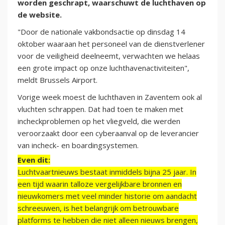
worden geschrapt, waarschuwt de luchthaven op
de website.
"Door de nationale vakbondsactie op dinsdag 14
oktober waaraan het personeel van de dienstverlener
voor de veiligheid deelneemt, verwachten we helaas
een grote impact op onze luchthavenactiviteiten",
meldt Brussels Airport.
Vorige week moest de luchthaven in Zaventem ook al
vluchten schrappen. Dat had toen te maken met
incheckproblemen op het vliegveld, die werden
veroorzaakt door een cyberaanval op de leverancier
van incheck- en boardingsystemen.
Even dit:
Luchtvaartnieuws bestaat inmiddels bijna 25 jaar. In
een tijd waarin talloze vergelijkbare bronnen en
nieuwkomers met veel minder historie om aandacht
schreeuwen, is het belangrijk om betrouwbare
platforms te hebben die niet alleen nieuws brengen,