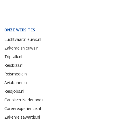
ONZE WEBSITES
Luchtvaartnieuws.nl
Zakenreisnieuws.nl
Triptalk.nl
Reisbizz.nl
Reismedia.nl
Aviabanen.nl
Reisjobs.nl
Caribisch Nederland.nl
Careerexperience.nl
Zakenreisawards.nl