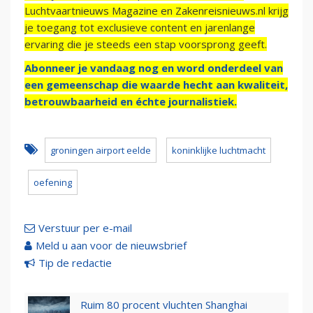
Luchtvaartnieuws Magazine en Zakenreisnieuws.nl krijg
je toegang tot exclusieve content en jarenlange
ervaring die je steeds een stap voorsprong geeft.
Abonneer je vandaag nog en word onderdeel van
een gemeenschap die waarde hecht aan kwaliteit,
betrouwbaarheid en échte journalistiek.
groningen airport eelde
koninklijke luchtmacht
oefening
Verstuur per e-mail
Meld u aan voor de nieuwsbrief
Tip de redactie
Ruim 80 procent vluchten Shanghai