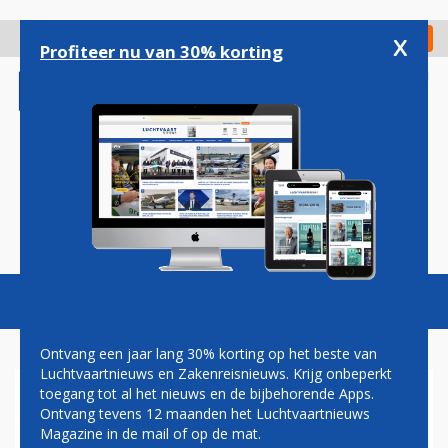
Overslaan
en
x
Digitaal Magazine
Registreer
Check in
naar
Profiteer nu van 30% korting
de
inhoud
gaan
Magazine
Podcasts
Vacatures
Toggl
naviga
Ontvang een jaar lang 30% korting op het beste van
Luchtvaartnieuws en Zakenreisnieuws. Krijg onbeperkt
toegang tot al het nieuws en de bijbehorende Apps.
GRONINGEN EN MAASTRICHT
Ontvang tevens 12 maanden het Luchtvaartnieuws
VERLIEZEN PASSAGIERS, OP
Magazine in de mail of op de mat.