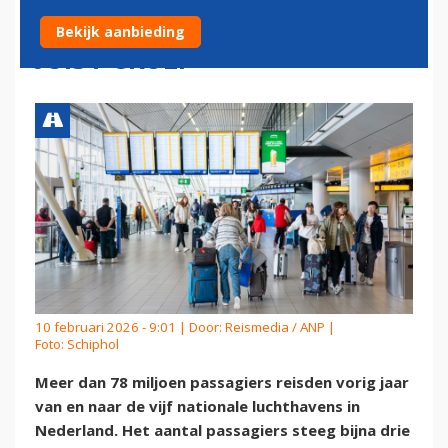
ANDERE LUCHTHAVENS
Bekijk aanbieding
JUIST GROEI
10 februari 2026 - 9:01 | Door:
Reismedia / ANP
|
Foto: Schiphol
Meer dan 78 miljoen passagiers reisden vorig jaar
van en naar de vijf nationale luchthavens in
Nederland. Het aantal passagiers steeg bijna drie