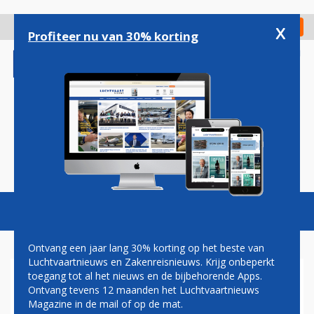
Overslaan
en
x
Digitaal Magazine
Registreer
Check in
naar
Profiteer nu van 30% korting
de
inhoud
gaan
Magazine
Podcasts
Vacatures
Toggl
naviga
Ontvang een jaar lang 30% korting op het beste van
Luchtvaartnieuws en Zakenreisnieuws. Krijg onbeperkt
toegang tot al het nieuws en de bijbehorende Apps.
HERSTEL
Ontvang tevens 12 maanden het Luchtvaartnieuws
PASSAGIERSVERVOER
Magazine in de mail of op de mat.