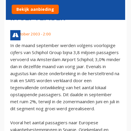
SCHIPHOL STAGNEERT OOK
Bekijk aanbieding
IN SEPTEMBER
10 oktober 2003 - 2:00
In de maand september werden volgens voorlopige
cijfers van Schiphol Group bijna 3,8 miljoen passagiers
vervoerd via Amsterdam Airport Schiphol; 3,0% minder
dan in dezelfde maand van vorig jaar. Evenals in
augustus kan deze onderbreking in de hersteltrend na
Irak en SARS worden verklaard door een
tegenvallende ontwikkeling van het aantal lokaal
opstappende passagiers. Dit daalde in september
met ruim 2%, terwijl in de zomermaanden juni en juli in
dit segment nog groei werd gerealiseerd.
Vooral het aantal passagiers naar Europese
vakantiebestemmingen in Spanje, Griekenland en