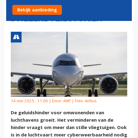
VRAAGT OM MEER DAN
Bekijk aanbieding
STILLERE VLIEGTUIGEN
14 mei 2025 - 11:00 | Door:
ANP
| Foto: Airbus
De geluidshinder voor omwonenden van
luchthavens groeit. Het verminderen van de
hinder vraagt om meer dan stille vliegtuigen. Ook
is in de luchtvaart meer cyberweerbaarheid nodig