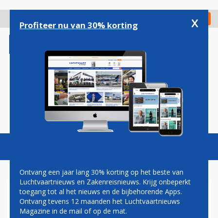
Overslaan
en
x
Digitaal Magazine
Registreer
Check in
naar
Profiteer nu van 30% korting
de
inhoud
gaan
Magazine
Podcasts
Vacatures
Toggl
naviga
Ontvang een jaar lang 30% korting op het beste van
Luchtvaartnieuws en Zakenreisnieuws. Krijg onbeperkt
toegang tot al het nieuws en de bijbehorende Apps.
ILT: BEPERKEN
Ontvang tevens 12 maanden het Luchtvaartnieuws
GELUIDSHINDER SCHIPHOL
Magazine in de mail of op de mat.