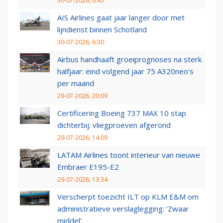
30-07-2026, 6:45
AIS Airlines gaat jaar langer door met
lijndienst binnen Schotland
30-07-2026, 6:30
Airbus handhaaft groeiprognoses na sterk
halfjaar: eind volgend jaar 75 A320neo’s
per maand
29-07-2026, 20:09
Certificering Boeing 737 MAX 10 stap
dichterbij: vliegproeven afgerond
29-07-2026, 14:09
LATAM Airlines toont interieur van nieuwe
Embraer E195-E2
29-07-2026, 13:34
Verscherpt toezicht ILT op KLM E&M om
administratieve verslaglegging: ‘Zwaar
middel’