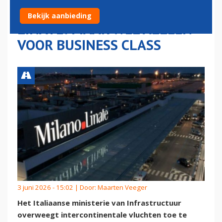
STADSAIRPORT MILAAN
Bekijk aanbieding
LINATE: MAAR WEL ALLEEN
VOOR BUSINESS CLASS
3 juni 2026 - 15:02 | Door:
Maarten Veeger
Het Italiaanse ministerie van Infrastructuur
overweegt intercontinentale vluchten toe te