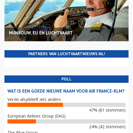
MIJNBOUW, EU EN LUCHTVAART
PARTNERS VAN LUCHTVAARTNIEUWS.NL!
POLL
WAT IS EEN GOEDE NIEUWE NAAM VOOR AIR FRANCE-KLM?
Verzin alsjeblieft iets anders
47% (81 stemmen)
European Airlines Group (EAG)
24% (42 stemmen)
The Blue Group