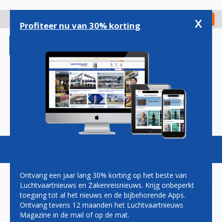
Overslaan
en
x
Digitaal Magazine
Registreer
Check in
naar
Profiteer nu van 30% korting
de
inhoud
gaan
Magazine
Podcasts
Vacatures
Toggl
naviga
Ontvang een jaar lang 30% korting op het beste van
Luchtvaartnieuws en Zakenreisnieuws. Krijg onbeperkt
toegang tot al het nieuws en de bijbehorende Apps.
INTERCONTINENTAAL
Ontvang tevens 12 maanden het Luchtvaartnieuws
VLIEGEN VANAF
Magazine in de mail of op de mat.