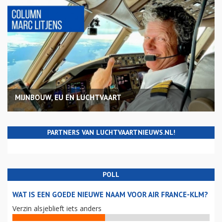
MIJNBOUW, EU EN LUCHTVAART
PARTNERS VAN LUCHTVAARTNIEUWS.NL!
POLL
WAT IS EEN GOEDE NIEUWE NAAM VOOR AIR FRANCE-KLM?
Verzin alsjeblieft iets anders