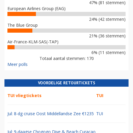
47% (81 stemmen)
European Airlines Group (EAG)
24% (42 stemmen)
The Blue Group
21% (36 stemmen)
Air-France-KLM-SAS(-TAP)
6% (11 stemmen)
Totaal aantal stemmen: 170
Meer polls
VOORDELIGE RETOURTICKETS
TUI vliegtickets
TUI
Jul: 8-dg cruise Oost Middellandse Zee €1235
TUI
Jul: 9-daagse Chogogo Dive & Beach Curacao