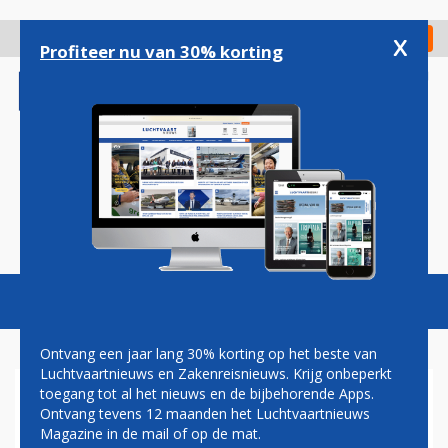
Overslaan
en
x
Digitaal Magazine
Registreer
Check in
naar
Profiteer nu van 30% korting
de
inhoud
gaan
Magazine
Podcasts
Vacatures
Toggl
naviga
Ontvang een jaar lang 30% korting op het beste van
Luchtvaartnieuws en Zakenreisnieuws. Krijg onbeperkt
toegang tot al het nieuws en de bijbehorende Apps.
KABINET ZET IN OP
Ontvang tevens 12 maanden het Luchtvaartnieuws
VAKANTIEVLUCHTEN VANAF
Magazine in de mail of op de mat.