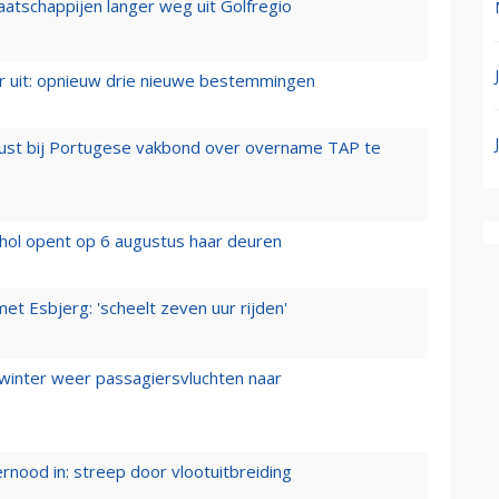
aatschappijen langer weg uit Golfregio
er uit: opnieuw drie nieuwe bestemmingen
rust bij Portugese vakbond over overname TAP te
hol opent op 6 augustus haar deuren
t Esbjerg: 'scheelt zeven uur rijden'
 winter weer passagiersvluchten naar
ernood in: streep door vlootuitbreiding