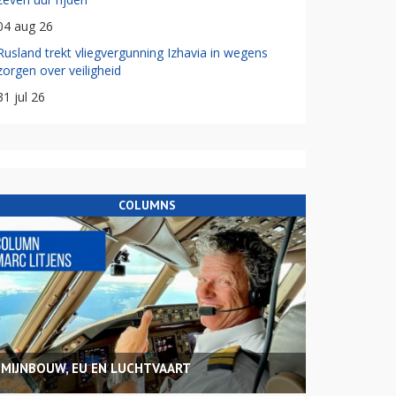
04 aug 26
Rusland trekt vliegvergunning Izhavia in wegens
zorgen over veiligheid
31 jul 26
COLUMNS
MIJNBOUW, EU EN LUCHTVAART