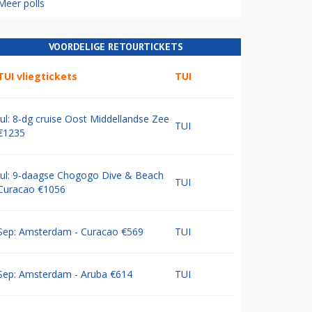
Meer polls
VOORDELIGE RETOURTICKETS
TUI vliegtickets
TUI
Jul: 8-dg cruise Oost Middellandse Zee
TUI
€1235
Jul: 9-daagse Chogogo Dive & Beach
TUI
Curacao €1056
Sep: Amsterdam - Curacao €569
TUI
Sep: Amsterdam - Aruba €614
TUI