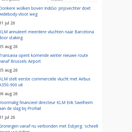
Donkere wolken boven IndiGo: prijsvechter doet
widebody-vloot weg
31 jul 26
KLM annuleert meerdere vluchten naar Barcelona
door staking
05 aug 26
Transavia opent komende winter nieuwe route
vanaf Brussels Airport
05 aug 26
KLM stelt eerste commerciële vlucht met Airbus
A350-900 uit
06 aug 26
Voormalig financieel directeur KLM Erik Swelheim
aan de slag bij ProRail
31 jul 26
Groningen vanaf nu verbonden met Esbjerg: 'scheelt
zeven uur rijden'