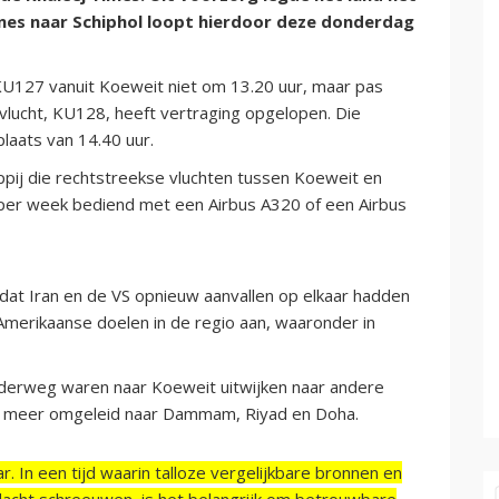
rlines naar Schiphol loopt hierdoor deze donderdag
KU127 vanuit Koeweit niet om 13.20 uur, maar pas
vlucht, KU128, heeft vertraging opgelopen. Die
laats van 14.40 uur.
ppij die rechtstreekse vluchten tussen Koeweit en
per week bediend met een Airbus A320 of een Airbus
 nadat Iran en de VS opnieuw aanvallen op elkaar hadden
 Amerikaanse doelen in de regio aan, waaronder in
derweg waren naar Koeweit uitwijken naar andere
er meer omgeleid naar Dammam, Riyad en Doha.
r. In een tijd waarin talloze vergelijkbare bronnen en
acht schreeuwen, is het belangrijk om betrouwbare