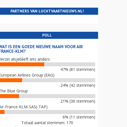
PARTNERS VAN LUCHTVAARTNIEUWS.NL!
POLL
WAT IS EEN GOEDE NIEUWE NAAM VOOR AIR
FRANCE-KLM?
Verzin alsjeblieft iets anders
47% (81 stemmen)
European Airlines Group (EAG)
24% (42 stemmen)
The Blue Group
21% (36 stemmen)
Air-France-KLM-SAS(-TAP)
6% (11 stemmen)
Totaal aantal stemmen: 170