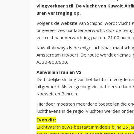
vliegverkeer stil. De vlucht van Kuwait Ai
uren vertraging op.
Volgens de website van Schiphol wordt vlucht 
ongeveer zes uur later verwacht. Ook de terug
vertrekt naar verwachting pas om 21.00 uur in p
Kuwait Airways is de enige luchtvaartmaatscha
Amsterdam uitvoert. De route wordt driemaal 
A330-800/900.
Aanvallen Iran en VS
De tijdelijke sluiting van het luchtruim volgde
uitgevoerd. Als vergelding viel dat eerste land
Koeweit en Bahrein.
Hierdoor moesten meerdere toestellen die on
luchthavens in de regio. Vluchten werden ond
Even dit:
Luchtvaartnieuws bestaat inmiddels bijna 25 jaa
nieuwkomers met veel minder historie om aand