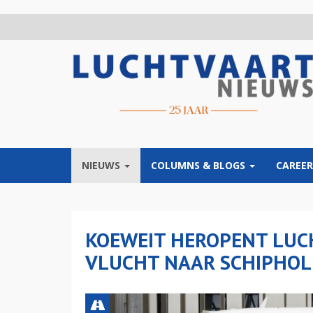
Overslaan
en
naar
de
inhoud
gaan
NIEUWS
COLUMNS & BLOGS
CAREER
KOEWEIT HEROPENT LUC
VLUCHT NAAR SCHIPHOL