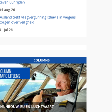
zeven uur rijden'
04 aug 26
Rusland trekt vliegvergunning Izhavia in wegens
zorgen over veiligheid
31 jul 26
COLUMNS
MIJNBOUW, EU EN LUCHTVAART