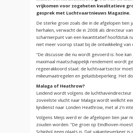
vrijkomen voor zogeheten kwalitatieve groei
gesprek met Luchtvaartnieuws Magazine.
De sterke groei zoals die in de afgelopen tien
herhalen, verwacht de in 2008 als directeur va
scharnierpunt van een kwantitatief hoofdstuk na
niet meer voorop staat bij de ontwikkeling van 
“De discussie die nu wordt gevoerd is: hoe kan 
maximaal maatschappelijk rendement wordt geha
regeerakkoord staat: de luchtvaartsector moet
milieumaatregelen en geluidsbeperking. Het d
Malaga of Heathrow?
Leidend wordt volgens de luchthavendirecteur d
zoveelste vlucht naar Malaga wordt wellicht e
lijndienst naar Londen Heathrow, met al z’n int
Volgens Meijs werd er de afgelopen tien jaar 
zouden worden. “De groei op Eindhoven moest
Schiphol geen plaats is. Dat vakantieverkeer i