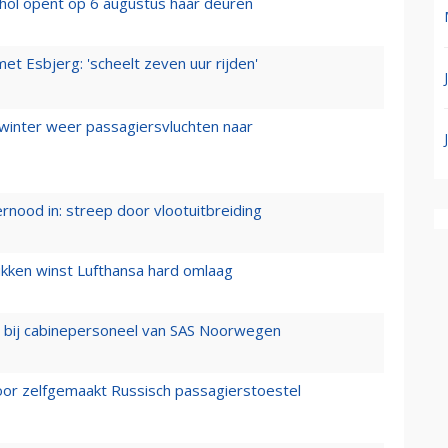
hol opent op 6 augustus haar deuren
t Esbjerg: 'scheelt zeven uur rijden'
 winter weer passagiersvluchten naar
ernood in: streep door vlootuitbreiding
ukken winst Lufthansa hard omlaag
 bij cabinepersoneel van SAS Noorwegen
voor zelfgemaakt Russisch passagierstoestel