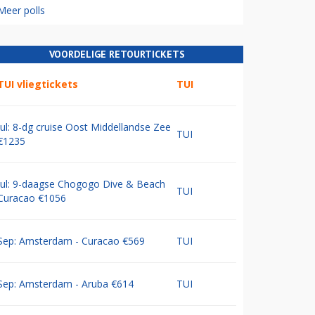
Meer polls
VOORDELIGE RETOURTICKETS
TUI vliegtickets
TUI
Jul: 8-dg cruise Oost Middellandse Zee
TUI
€1235
Jul: 9-daagse Chogogo Dive & Beach
TUI
Curacao €1056
Sep: Amsterdam - Curacao €569
TUI
Sep: Amsterdam - Aruba €614
TUI