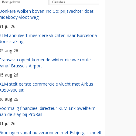
Best gelezen
Crashes
Donkere wolken boven IndiGo: prijsvechter doet
widebody-vloot weg
31 jul 26
KLM annuleert meerdere vluchten naar Barcelona
door staking
05 aug 26
Transavia opent komende winter nieuwe route
vanaf Brussels Airport
05 aug 26
KLM stelt eerste commerciële vlucht met Airbus
A350-900 uit
06 aug 26
Voormalig financieel directeur KLM Erik Swelheim
aan de slag bij ProRail
31 jul 26
Groningen vanaf nu verbonden met Esbjerg: 'scheelt