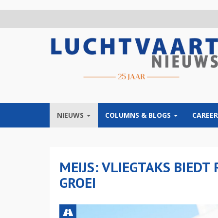
Overslaan
en
naar
de
inhoud
gaan
NIEUWS
COLUMNS & BLOGS
CAREER
MEIJS: VLIEGTAKS BIEDT
GROEI