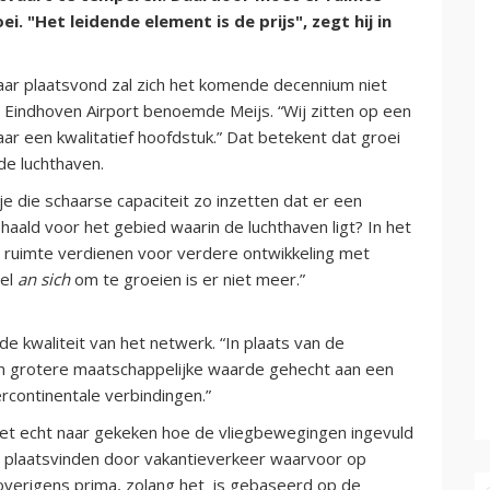
. "Het leidende element is de prijs", zegt hij in
 jaar plaatsvond zal zich het komende decennium niet
n Eindhoven Airport benoemde Meijs. “Wij zitten op een
ar een kwalitatief hoofdstuk.” Dat betekent dat groei
de luchthaven.
je die schaarse capaciteit zo inzetten dat er een
ald voor het gebied waarin de luchthaven ligt? In het
 ruimte verdienen voor verdere ontwikkeling met
oel
an sich
om te groeien is er niet meer.”
e kwaliteit van het netwerk. “In plaats van de
en grotere maatschappelijke waarde gehecht aan een
ercontinentale verbindingen.”
niet echt naar gekeken hoe de vliegbewegingen ingevuld
 plaatsvinden door vakantieverkeer waarvoor op
s overigens prima, zolang het is gebaseerd op de