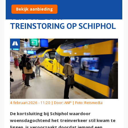
HELIUMBALLON
Bekijk aanbieding
VEROORZAAKT
TREINSTORING OP SCHIPHOL
4 februari 2026 - 11:20 | Door:
ANP
| Foto: Reismedia
De kortsluiting bij Schiphol waardoor
woensdagochtend het treinverkeer stil kwam te
liggen, is veroorzaakt doordat iemand een