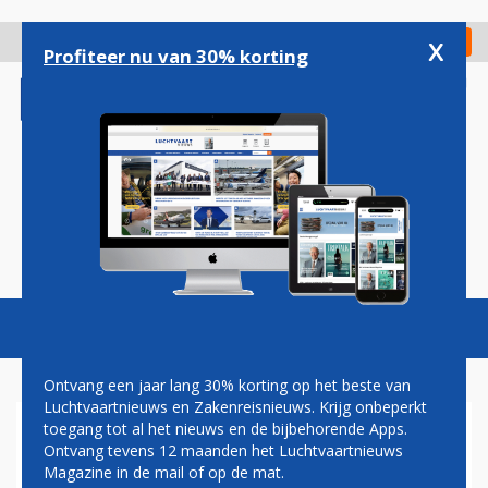
Overslaan
en
x
Digitaal Magazine
Registreer
Check in
naar
Profiteer nu van 30% korting
de
inhoud
gaan
Magazine
Podcasts
Vacatures
Toggl
naviga
Ontvang een jaar lang 30% korting op het beste van
Luchtvaartnieuws en Zakenreisnieuws. Krijg onbeperkt
toegang tot al het nieuws en de bijbehorende Apps.
ONDANKS
Ontvang tevens 12 maanden het Luchtvaartnieuws
WAARSCHUWINGSBORDEN:
Magazine in de mail of op de mat.