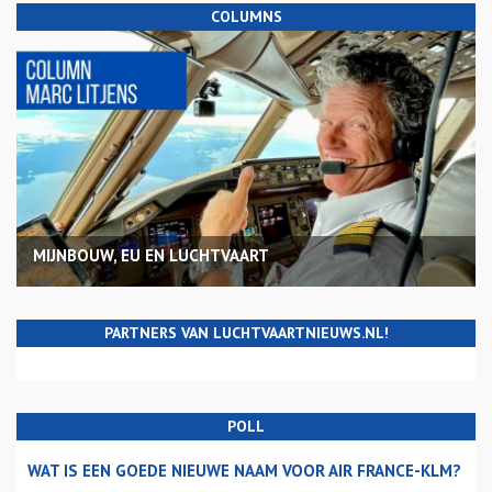
COLUMNS
MIJNBOUW, EU EN LUCHTVAART
PARTNERS VAN LUCHTVAARTNIEUWS.NL!
POLL
WAT IS EEN GOEDE NIEUWE NAAM VOOR AIR FRANCE-KLM?