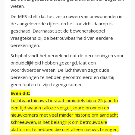
weten.
De MRS stelt dat het vertrouwen van omwonenden in
de aangeleverde cijfers en het toezicht daarop is
geschaad. Daarnaast zet de bewonerskoepel
vraagtekens bij de betrouwbaarheid van eerdere
berekeningen.
Schiphol vindt het vervelend dat de berekeningen voor
onduidelijkheid hebben gezorgd, laat een
woordvoerder weten. De luchthaven zegt oude
berekeningen te hebben gecontroleerd en daarbij
geen fouten te zijn tegengekomen.
Even dit:
Luchtvaartnieuws bestaat inmiddels bijna 25 jaar. In
een tijd waarin talloze vergelijkbare bronnen en
nieuwkomers met veel minder historie om aandacht
schreeuwen, is het belangrijk om betrouwbare
platforms te hebben die niet alleen nieuws brengen,