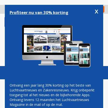
Overslaan
en
x
Digitaal Magazine
Registreer
Check in
naar
Profiteer nu van 30% korting
de
inhoud
gaan
Magazine
Podcasts
Vacatures
Toggl
naviga
Ontvang een jaar lang 30% korting op het beste van
Luchtvaartnieuws en Zakenreisnieuws. Krijg onbeperkt
toegang tot al het nieuws en de bijbehorende Apps.
ONDERZOEK GEËIST NA
Ontvang tevens 12 maanden het Luchtvaartnieuws
FOUTEN IN
Magazine in de mail of op de mat.