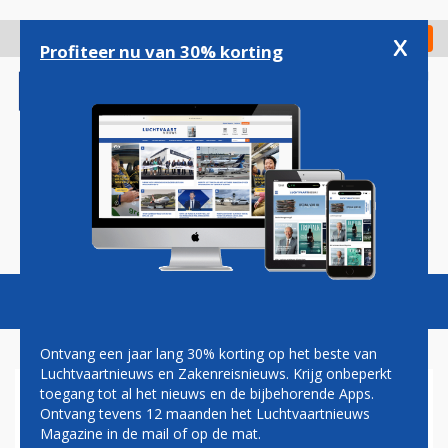
Overslaan
en
x
Digitaal Magazine
Registreer
Check in
naar
Profiteer nu van 30% korting
de
inhoud
gaan
Magazine
Podcasts
Vacatures
Toggl
naviga
Ontvang een jaar lang 30% korting op het beste van
Luchtvaartnieuws en Zakenreisnieuws. Krijg onbeperkt
toegang tot al het nieuws en de bijbehorende Apps.
ONDERZOEK: PERSONEEL
Ontvang tevens 12 maanden het Luchtvaartnieuws
SCHIPHOL ERVAART HOGE
Magazine in de mail of op de mat.