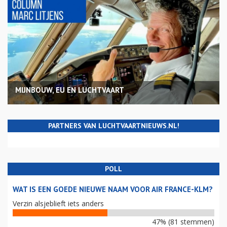
MIJNBOUW, EU EN LUCHTVAART
PARTNERS VAN LUCHTVAARTNIEUWS.NL!
POLL
WAT IS EEN GOEDE NIEUWE NAAM VOOR AIR FRANCE-KLM?
Verzin alsjeblieft iets anders
47% (81 stemmen)