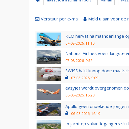
maastricht aachen airport
ryanair
wizz
Verstuur per e-mail
Meld u aan voor de 
KLM hervat na maandenlange ops
07-08-2026, 11:10
National Airlines voert langste 
07-08-2026, 9:52
SWISS hakt knoop door: maatsc
07-08-2026, 9:09
easyJet wordt overgenomen door
06-08-2026, 16:20
Apollo geen onbekende jongen i
06-08-2026, 16:19
In jacht op vakantiegangers slui