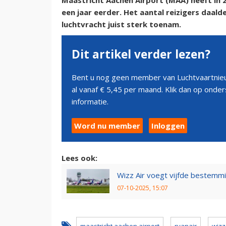
Maastricht Aachen Airport (MAA) heeft in 
een jaar eerder. Het aantal reizigers daald
luchtvracht juist sterk toenam.
Dit artikel verder lezen?
Bent u nog geen member van Luchtvaartnieu
al vanaf € 5,45 per maand. Klik dan op ond
informatie.
Word nu member
Inloggen
Lees ook:
Wizz Air voegt vijfde bestemmi
07-10-2025, 15:07