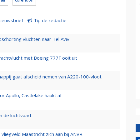
 air
corendon
nieuwsbrief
Tip de redactie
chorting vluchten naar Tel Aviv
vrachtvlucht met Boeing 777F ooit uit
happij gaat afscheid nemen van A220-100-vloot
 Apollo, Castlelake haakt af
n de luchtvaart
t vliegveld Maastricht zich aan bij ANVR