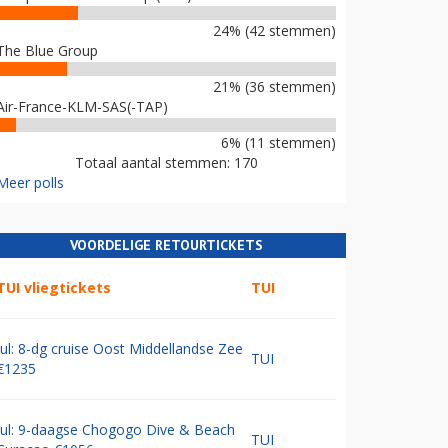
24% (42 stemmen)
The Blue Group
21% (36 stemmen)
Air-France-KLM-SAS(-TAP)
6% (11 stemmen)
Totaal aantal stemmen: 170
Meer polls
VOORDELIGE RETOURTICKETS
TUI vliegtickets
TUI
Jul: 8-dg cruise Oost Middellandse Zee
TUI
€1235
Jul: 9-daagse Chogogo Dive & Beach
TUI