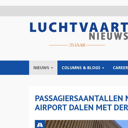
Overslaan
en
naar
de
inhoud
gaan
NIEUWS
COLUMNS & BLOGS
CAREER
PASSAGIERSAANTALLEN 
AIRPORT DALEN MET DE