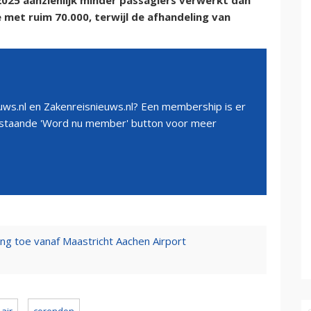
2025 aanzienlijk minder passagiers verwerkt dan
e met ruim 70.000, terwijl de afhandeling van
ws.nl en Zakenreisnieuws.nl? Een membership is er
erstaande 'Word nu member' button voor meer
ng toe vanaf Maastricht Aachen Airport