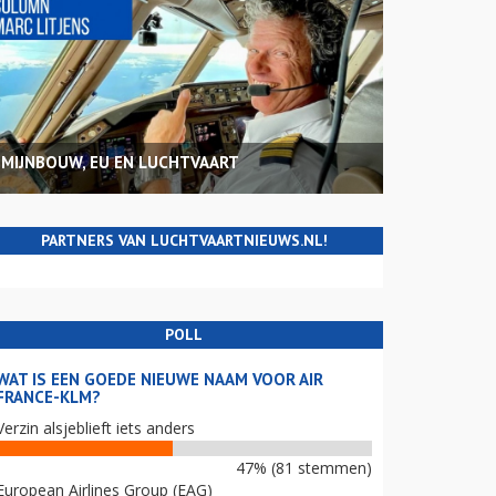
MIJNBOUW, EU EN LUCHTVAART
PARTNERS VAN LUCHTVAARTNIEUWS.NL!
POLL
WAT IS EEN GOEDE NIEUWE NAAM VOOR AIR
FRANCE-KLM?
Verzin alsjeblieft iets anders
47% (81 stemmen)
European Airlines Group (EAG)