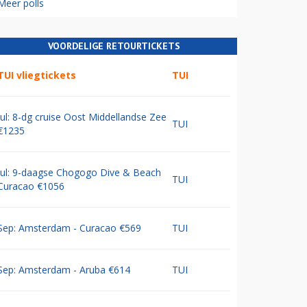
Meer polls
VOORDELIGE RETOURTICKETS
TUI vliegtickets
TUI
Jul: 8-dg cruise Oost Middellandse Zee
TUI
€1235
Jul: 9-daagse Chogogo Dive & Beach
TUI
Curacao €1056
Sep: Amsterdam - Curacao €569
TUI
Sep: Amsterdam - Aruba €614
TUI