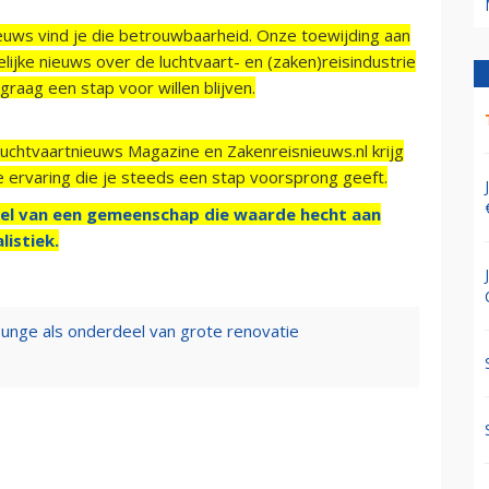
ieuws vind je die betrouwbaarheid. Onze toewijding aan
ijke nieuws over de luchtvaart- en (zaken)reisindustrie
raag een stap voor willen blijven.
Luchtvaartnieuws Magazine en Zakenreisnieuws.nl krijg
e ervaring die je steeds een stap voorsprong geeft.
el van een gemeenschap die waarde hecht aan
listiek.
ounge als onderdeel van grote renovatie