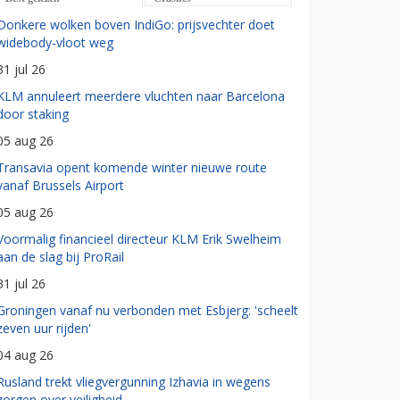
Donkere wolken boven IndiGo: prijsvechter doet
widebody-vloot weg
31 jul 26
KLM annuleert meerdere vluchten naar Barcelona
door staking
05 aug 26
Transavia opent komende winter nieuwe route
vanaf Brussels Airport
05 aug 26
Voormalig financieel directeur KLM Erik Swelheim
aan de slag bij ProRail
31 jul 26
Groningen vanaf nu verbonden met Esbjerg: 'scheelt
zeven uur rijden'
04 aug 26
Rusland trekt vliegvergunning Izhavia in wegens
zorgen over veiligheid