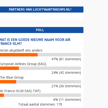
PARTNERS VAN LUCHTVAARTNIEUWS.NL!
POLL
WAT IS EEN GOEDE NIEUWE NAAM VOOR AIR
FRANCE-KLM?
Verzin alsjeblieft iets anders
47% (81 stemmen)
European Airlines Group (EAG)
24% (42 stemmen)
The Blue Group
21% (36 stemmen)
Air-France-KLM-SAS(-TAP)
6% (11 stemmen)
Totaal aantal stemmen: 170