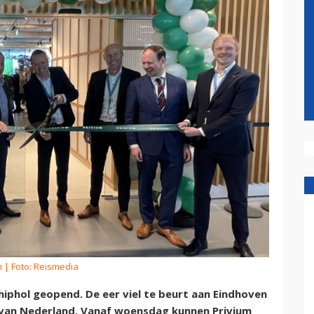
m
| Foto: Reismedia
hiphol geopend. De eer viel te beurt aan Eindhoven
n van Nederland. Vanaf woensdag kunnen Privium