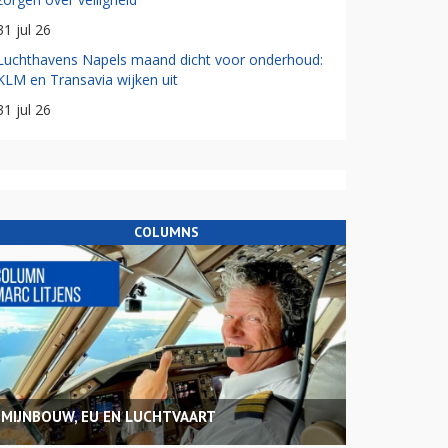
31 jul 26
Luchthavens Napels maand dicht voor onderhoud:
KLM en Transavia wijken uit
31 jul 26
COLUMNS
MIJNBOUW, EU EN LUCHTVAART