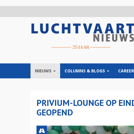
Overslaan
en
naar
de
inhoud
gaan
NIEUWS
COLUMNS & BLOGS
CAREER
PRIVIUM-LOUNGE OP EIN
GEOPEND