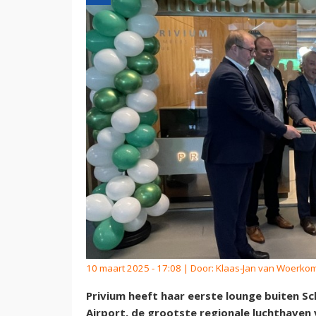
10 maart 2025 - 17:08 | Door:
Klaas-Jan van Woerko
Privium heeft haar eerste lounge buiten Sc
Airport, de grootste regionale luchthave