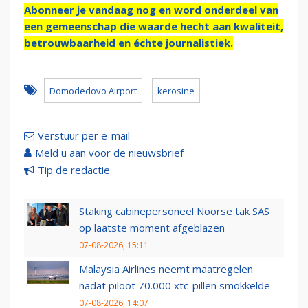
Abonneer je vandaag nog en word onderdeel van
een gemeenschap die waarde hecht aan kwaliteit,
betrouwbaarheid en échte journalistiek.
Domodedovo Airport
kerosine
Verstuur per e-mail
Meld u aan voor de nieuwsbrief
Tip de redactie
Staking cabinepersoneel Noorse tak SAS
op laatste moment afgeblazen
07-08-2026, 15:11
Malaysia Airlines neemt maatregelen
nadat piloot 70.000 xtc-pillen smokkelde
07-08-2026, 14:07