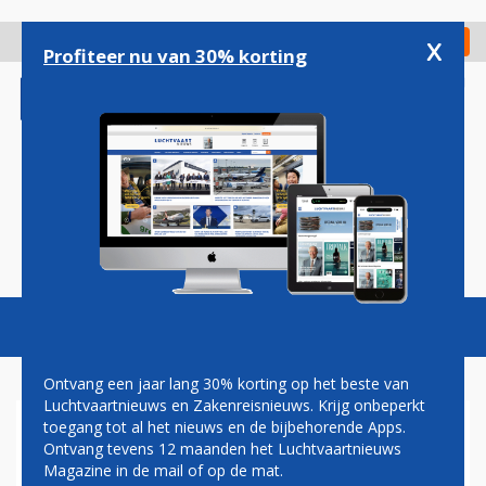
Overslaan
en
x
Digitaal Magazine
Registreer
Check in
naar
Profiteer nu van 30% korting
de
inhoud
gaan
Magazine
Podcasts
Vacatures
Toggl
naviga
Ontvang een jaar lang 30% korting op het beste van
Luchtvaartnieuws en Zakenreisnieuws. Krijg onbeperkt
toegang tot al het nieuws en de bijbehorende Apps.
RUSLAND STAAKT EXPORT
Ontvang tevens 12 maanden het Luchtvaartnieuws
VLIEGTUIGBRANDSTOF OM
Magazine in de mail of op de mat.