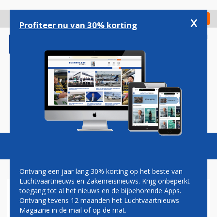
Overslaan
en
x
Digitaal Magazine
Registreer
Check in
naar
Profiteer nu van 30% korting
de
inhoud
gaan
Magazine
Podcasts
Vacatures
Toggl
naviga
Ontvang een jaar lang 30% korting op het beste van
Luchtvaartnieuws en Zakenreisnieuws. Krijg onbeperkt
toegang tot al het nieuws en de bijbehorende Apps.
SCHIPHOL EN KLM:
Ontvang tevens 12 maanden het Luchtvaartnieuws
DONDERDAG GEEN
Magazine in de mail of op de mat.