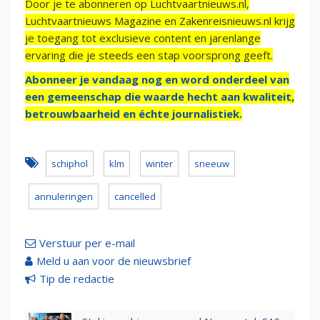
Door je te abonneren op Luchtvaartnieuws.nl,
Luchtvaartnieuws Magazine en Zakenreisnieuws.nl krijg
je toegang tot exclusieve content en jarenlange
ervaring die je steeds een stap voorsprong geeft.
Abonneer je vandaag nog en word onderdeel van
een gemeenschap die waarde hecht aan kwaliteit,
betrouwbaarheid en échte journalistiek.
schiphol
klm
winter
sneeuw
annuleringen
cancelled
Verstuur per e-mail
Meld u aan voor de nieuwsbrief
Tip de redactie