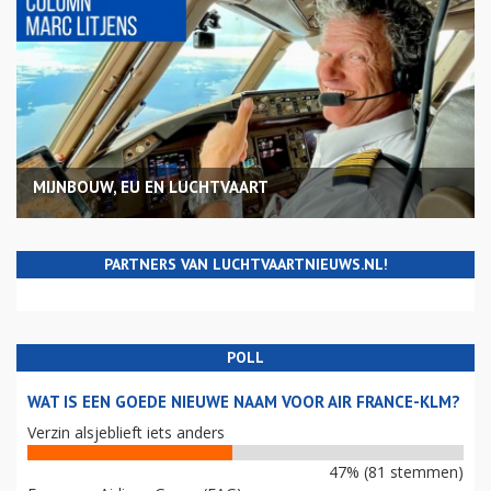
MIJNBOUW, EU EN LUCHTVAART
PARTNERS VAN LUCHTVAARTNIEUWS.NL!
POLL
WAT IS EEN GOEDE NIEUWE NAAM VOOR AIR FRANCE-KLM?
Verzin alsjeblieft iets anders
47% (81 stemmen)