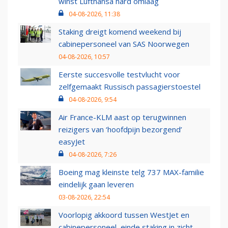
winst Lufthansa hard omlaag
04-08-2026, 11:38
Staking dreigt komend weekend bij
cabinepersoneel van SAS Noorwegen
04-08-2026, 10:57
Eerste succesvolle testvlucht voor
zelfgemaakt Russisch passagierstoestel
04-08-2026, 9:54
Air France-KLM aast op terugwinnen
reizigers van ‘hoofdpijn bezorgend’
easyJet
04-08-2026, 7:26
Boeing mag kleinste telg 737 MAX-familie
eindelijk gaan leveren
03-08-2026, 22:54
Voorlopig akkoord tussen WestJet en
cabinepersoneel, einde staking in zicht