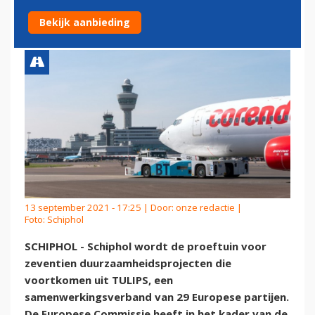
DUURZAAMHEIDSPROJECTEN
Bekijk aanbieding
13 september 2021 - 17:25 | Door:
onze redactie
|
Foto: Schiphol
SCHIPHOL - Schiphol wordt de proeftuin voor
zeventien duurzaamheidsprojecten die
voortkomen uit TULIPS, een
samenwerkingsverband van 29 Europese partijen.
De Europese Commissie heeft in het kader van de