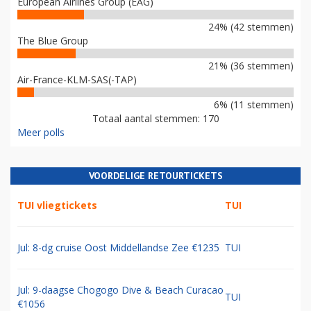
European Airlines Group (EAG)
24% (42 stemmen)
The Blue Group
21% (36 stemmen)
Air-France-KLM-SAS(-TAP)
6% (11 stemmen)
Totaal aantal stemmen: 170
Meer polls
VOORDELIGE RETOURTICKETS
TUI vliegtickets
TUI
Jul: 8-dg cruise Oost Middellandse Zee €1235
TUI
Jul: 9-daagse Chogogo Dive & Beach Curacao
TUI
€1056