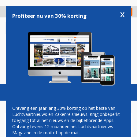
Overslaan
en
x
Digitaal Magazine
Registreer
Check in
naar
Profiteer nu van 30% korting
de
inhoud
gaan
Magazine
Podcasts
Vacatures
Toggl
naviga
Ontvang een jaar lang 30% korting op het beste van
Luchtvaartnieuws en Zakenreisnieuws. Krijg onbeperkt
toegang tot al het nieuws en de bijbehorende Apps.
SCHIPHOL PROEFTUIN VAN
Ontvang tevens 12 maanden het Luchtvaartnieuws
ZEVENTIEN GESUBSIDIEERDE
Magazine in de mail of op de mat.