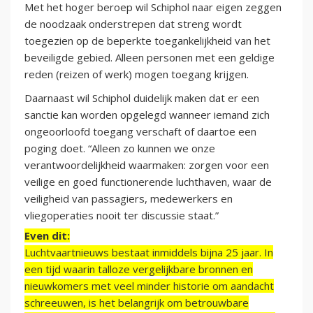
Met het hoger beroep wil Schiphol naar eigen zeggen
de noodzaak onderstrepen dat streng wordt
toegezien op de beperkte toegankelijkheid van het
beveiligde gebied. Alleen personen met een geldige
reden (reizen of werk) mogen toegang krijgen.
Daarnaast wil Schiphol duidelijk maken dat er een
sanctie kan worden opgelegd wanneer iemand zich
ongeoorloofd toegang verschaft of daartoe een
poging doet. “Alleen zo kunnen we onze
verantwoordelijkheid waarmaken: zorgen voor een
veilige en goed functionerende luchthaven, waar de
veiligheid van passagiers, medewerkers en
vliegoperaties nooit ter discussie staat.”
Even dit:
Luchtvaartnieuws bestaat inmiddels bijna 25 jaar. In
een tijd waarin talloze vergelijkbare bronnen en
nieuwkomers met veel minder historie om aandacht
schreeuwen, is het belangrijk om betrouwbare