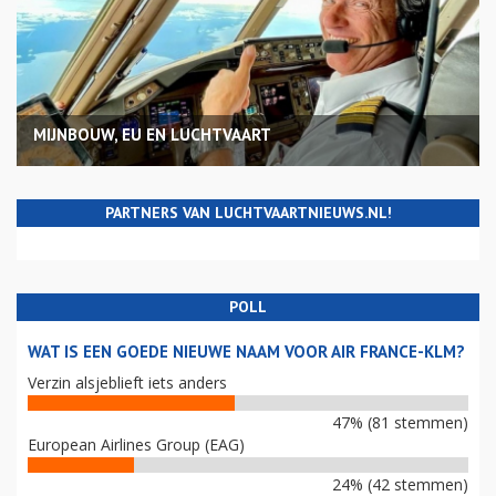
MIJNBOUW, EU EN LUCHTVAART
PARTNERS VAN LUCHTVAARTNIEUWS.NL!
POLL
WAT IS EEN GOEDE NIEUWE NAAM VOOR AIR FRANCE-KLM?
Verzin alsjeblieft iets anders
47% (81 stemmen)
European Airlines Group (EAG)
24% (42 stemmen)