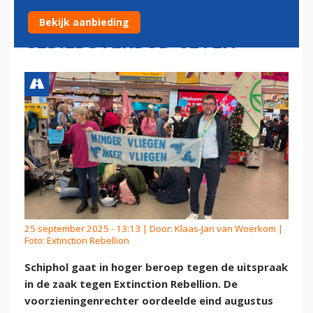
HOGER BEROEP ALSNOG
Bekijk aanbieding
GEBIEDSVERBOD GEVEN
25 september 2025 - 13:13 | Door:
Klaas-Jan van Woerkom
|
Foto: Extinction Rebellion
Schiphol gaat in hoger beroep tegen de uitspraak
in de zaak tegen Extinction Rebellion. De
voorzieningenrechter oordeelde eind augustus