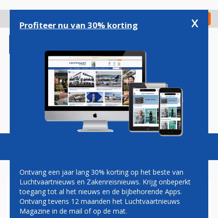
Overslaan
en
x
Digitaal Magazine
Registreer
Check in
naar
Profiteer nu van 30% korting
de
inhoud
gaan
Magazine
Podcasts
Vacatures
Toggl
naviga
Ontvang een jaar lang 30% korting op het beste van
Luchtvaartnieuws en Zakenreisnieuws. Krijg onbeperkt
toegang tot al het nieuws en de bijbehorende Apps.
SCHIPHOL WIL
Ontvang tevens 12 maanden het Luchtvaartnieuws
KLIMAATACTIVISTEN VIA
Magazine in de mail of op de mat.