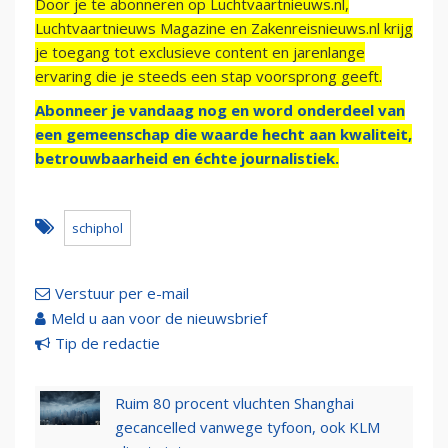
Door je te abonneren op Luchtvaartnieuws.nl,
Luchtvaartnieuws Magazine en Zakenreisnieuws.nl krijg
je toegang tot exclusieve content en jarenlange
ervaring die je steeds een stap voorsprong geeft.
Abonneer je vandaag nog en word onderdeel van
een gemeenschap die waarde hecht aan kwaliteit,
betrouwbaarheid en échte journalistiek.
schiphol
Verstuur per e-mail
Meld u aan voor de nieuwsbrief
Tip de redactie
Ruim 80 procent vluchten Shanghai
gecancelled vanwege tyfoon, ook KLM