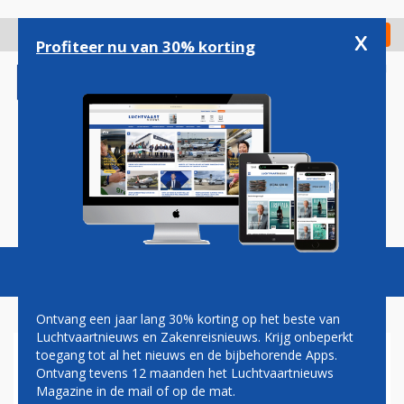
Overslaan
en
x
Digitaal Magazine
Registreer
Check in
naar
Profiteer nu van 30% korting
de
inhoud
gaan
Magazine
Podcasts
Vacatures
Toggl
naviga
Ontvang een jaar lang 30% korting op het beste van
Luchtvaartnieuws en Zakenreisnieuws. Krijg onbeperkt
toegang tot al het nieuws en de bijbehorende Apps.
TREINVERKEER RICHTING
Ontvang tevens 12 maanden het Luchtvaartnieuws
SCHIPHOL GROTENDEELS
Magazine in de mail of op de mat.