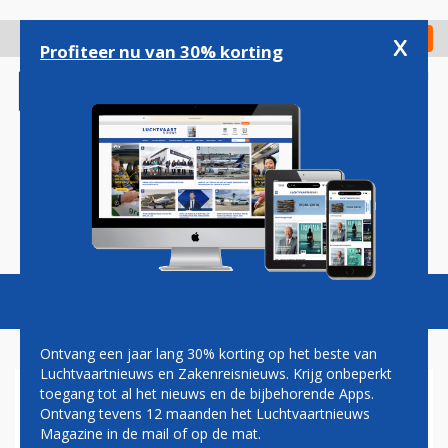
Overslaan
en
x
Digitaal Magazine
Registreer
Check in
naar
Profiteer nu van 30% korting
de
inhoud
gaan
Magazine
Podcasts
Vacatures
Toggl
naviga
Ontvang een jaar lang 30% korting op het beste van
Luchtvaartnieuws en Zakenreisnieuws. Krijg onbeperkt
toegang tot al het nieuws en de bijbehorende Apps.
TWEEDE BIJNA-BOTSING
Ontvang tevens 12 maanden het Luchtvaartnieuws
TUSSEN VLIEGTUIGEN OP
Magazine in de mail of op de mat.