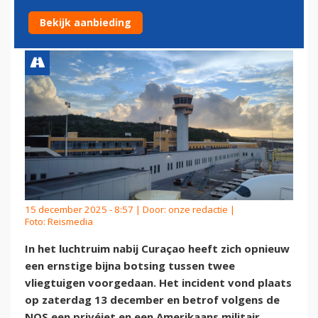
CURAÇAO
Bekijk aanbieding
15 december 2025 - 8:57 | Door:
onze redactie
|
Foto: Reismedia
In het luchtruim nabij Curaçao heeft zich opnieuw
een ernstige bijna botsing tussen twee
vliegtuigen voorgedaan. Het incident vond plaats
op zaterdag 13 december en betrof volgens de
NOS een privéjet en een Amerikaans militair