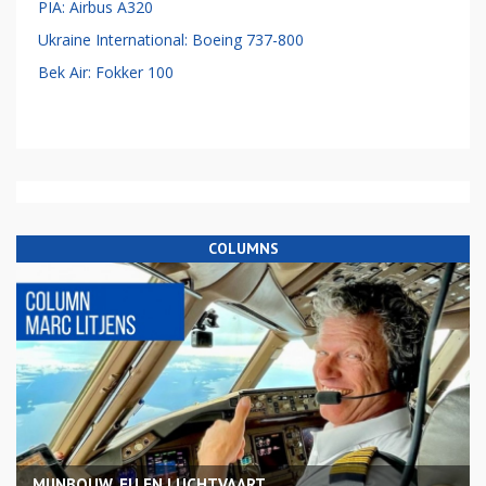
PIA: Airbus A320
Ukraine International: Boeing 737-800
Bek Air: Fokker 100
COLUMNS
MIJNBOUW, EU EN LUCHTVAART