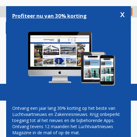
Overslaan
en
x
Digitaal Magazine
Registreer
Check in
naar
Profiteer nu van 30% korting
de
inhoud
gaan
Magazine
Podcasts
Vacatures
Toggl
naviga
Ontvang een jaar lang 30% korting op het beste van
Luchtvaartnieuws en Zakenreisnieuws. Krijg onbeperkt
toegang tot al het nieuws en de bijbehorende Apps.
TWEEDE KAMER CREËERT
Ontvang tevens 12 maanden het Luchtvaartnieuws
MEER RUIMTE VOOR
Magazine in de mail of op de mat.