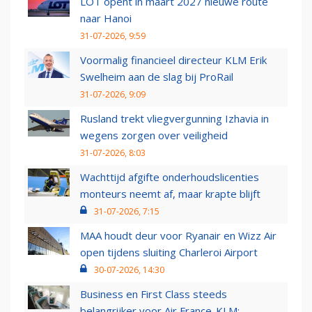
LOT opent in maart 2027 nieuwe route
naar Hanoi
31-07-2026, 9:59
Voormalig financieel directeur KLM Erik
Swelheim aan de slag bij ProRail
31-07-2026, 9:09
Rusland trekt vliegvergunning Izhavia in
wegens zorgen over veiligheid
31-07-2026, 8:03
Wachttijd afgifte onderhoudslicenties
monteurs neemt af, maar krapte blijft
31-07-2026, 7:15
MAA houdt deur voor Ryanair en Wizz Air
open tijdens sluiting Charleroi Airport
30-07-2026, 14:30
Business en First Class steeds
belangrijker voor Air France-KLM: