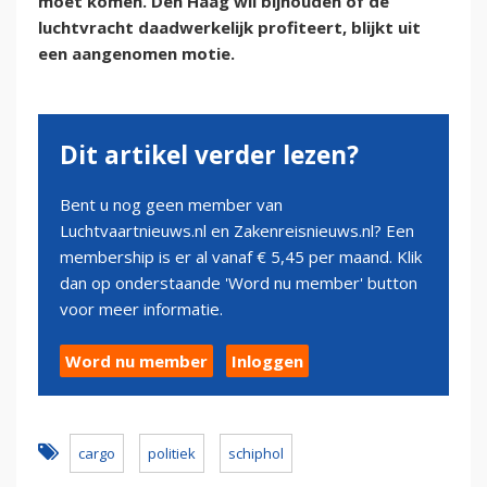
moet komen. Den Haag wil bijhouden of de
luchtvracht daadwerkelijk profiteert, blijkt uit
een aangenomen motie.
Dit artikel verder lezen?
Bent u nog geen member van
Luchtvaartnieuws.nl en Zakenreisnieuws.nl? Een
membership is er al vanaf € 5,45 per maand. Klik
dan op onderstaande 'Word nu member' button
voor meer informatie.
Word nu member
Inloggen
cargo
politiek
schiphol