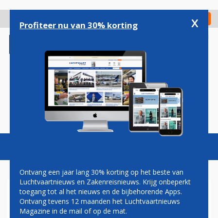
Overslaan
en
x
Digitaal Magazine
Registreer
Check in
naar
Profiteer nu van 30% korting
de
inhoud
gaan
Magazine
Podcasts
Vacatures
Toggl
naviga
Ontvang een jaar lang 30% korting op het beste van
Luchtvaartnieuws en Zakenreisnieuws. Krijg onbeperkt
toegang tot al het nieuws en de bijbehorende Apps.
TWEEDE KAMER GEEFT
Ontvang tevens 12 maanden het Luchtvaartnieuws
GROEN LICHT VOOR
Magazine in de mail of op de mat.