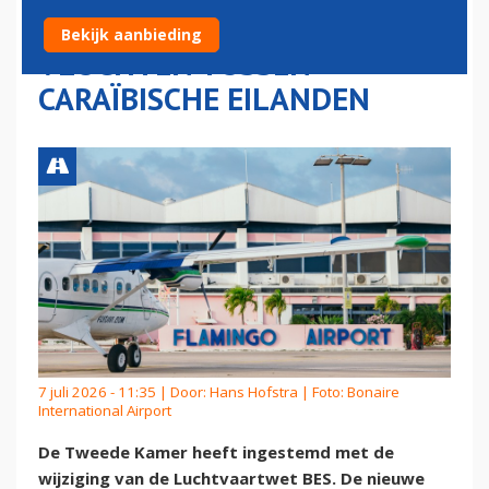
INGRIJPEN BIJ DURE
Bekijk aanbieding
VLUCHTEN TUSSEN
CARAÏBISCHE EILANDEN
7 juli 2026 - 11:35 | Door:
Hans Hofstra
| Foto: Bonaire
International Airport
De Tweede Kamer heeft ingestemd met de
wijziging van de Luchtvaartwet BES. De nieuwe