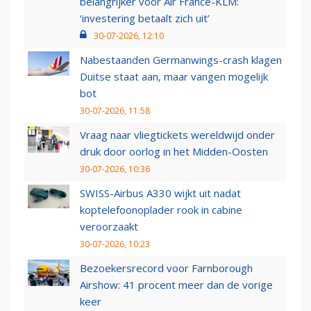
belangrijker voor Air France-KLM:
‘investering betaalt zich uit’
30-07-2026, 12:10
Nabestaanden Germanwings-crash klagen
Duitse staat aan, maar vangen mogelijk
bot
30-07-2026, 11:58
Vraag naar vliegtickets wereldwijd onder
druk door oorlog in het Midden-Oosten
30-07-2026, 10:36
SWISS-Airbus A330 wijkt uit nadat
koptelefoonoplader rook in cabine
veroorzaakt
30-07-2026, 10:23
Bezoekersrecord voor Farnborough
Airshow: 41 procent meer dan de vorige
keer