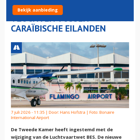
INGRIJPEN BIJ DURE
Bekijk aanbieding
VLUCHTEN TUSSEN
CARAÏBISCHE EILANDEN
7 juli 2026 - 11:35 | Door:
Hans Hofstra
| Foto: Bonaire
International Airport
De Tweede Kamer heeft ingestemd met de
wijziging van de Luchtvaartwet BES. De nieuwe