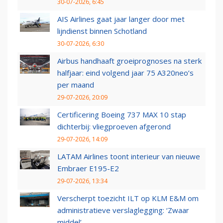
30-07-2026, 6:45
AIS Airlines gaat jaar langer door met
lijndienst binnen Schotland
30-07-2026, 6:30
Airbus handhaaft groeiprognoses na sterk
halfjaar: eind volgend jaar 75 A320neo’s
per maand
29-07-2026, 20:09
Certificering Boeing 737 MAX 10 stap
dichterbij: vliegproeven afgerond
29-07-2026, 14:09
LATAM Airlines toont interieur van nieuwe
Embraer E195-E2
29-07-2026, 13:34
Verscherpt toezicht ILT op KLM E&M om
administratieve verslaglegging: ‘Zwaar
middel’