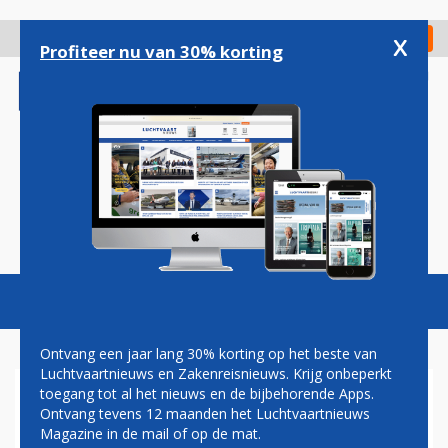
Overslaan
en
x
Digitaal Magazine
Registreer
Check in
naar
Profiteer nu van 30% korting
de
inhoud
gaan
Magazine
Podcasts
Vacatures
Toggl
naviga
Ontvang een jaar lang 30% korting op het beste van
Luchtvaartnieuws en Zakenreisnieuws. Krijg onbeperkt
toegang tot al het nieuws en de bijbehorende Apps.
TWEEDE KAMER GEEFT
Ontvang tevens 12 maanden het Luchtvaartnieuws
GROEN LICHT VOOR
Magazine in de mail of op de mat.