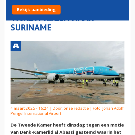
SLM OVER HOGE
Bekijk aanbieding
TICKETPRIJZEN NAAR
SURINAME
4 maart 2025 - 16:24 | Door:
onze redactie
| Foto: Johan Adolf
Pengel International Airport
De Tweede Kamer heeft dinsdag tegen een motie
van Denk-Kamerlid El Abassi gestemd waarin het