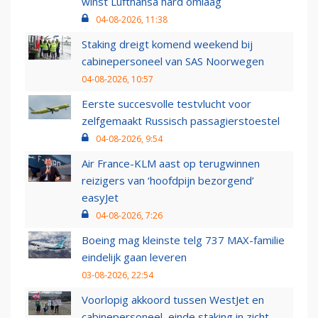
winst Lufthansa hard omlaag
04-08-2026, 11:38
Staking dreigt komend weekend bij
cabinepersoneel van SAS Noorwegen
04-08-2026, 10:57
Eerste succesvolle testvlucht voor
zelfgemaakt Russisch passagierstoestel
04-08-2026, 9:54
Air France-KLM aast op terugwinnen
reizigers van ‘hoofdpijn bezorgend’
easyJet
04-08-2026, 7:26
Boeing mag kleinste telg 737 MAX-familie
eindelijk gaan leveren
03-08-2026, 22:54
Voorlopig akkoord tussen WestJet en
cabinepersoneel, einde staking in zicht