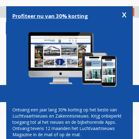
Overslaan
en
x
Digitaal Magazine
Registreer
Check in
naar
Profiteer nu van 30% korting
de
inhoud
gaan
Magazine
Podcasts
Vacatures
Toggl
naviga
Ontvang een jaar lang 30% korting op het beste van
Luchtvaartnieuws en Zakenreisnieuws. Krijg onbeperkt
toegang tot al het nieuws en de bijbehorende Apps.
TWEEDE KAMER ZIET NIETS
Ontvang tevens 12 maanden het Luchtvaartnieuws
IN GESPREK MET KLM EN
Magazine in de mail of op de mat.