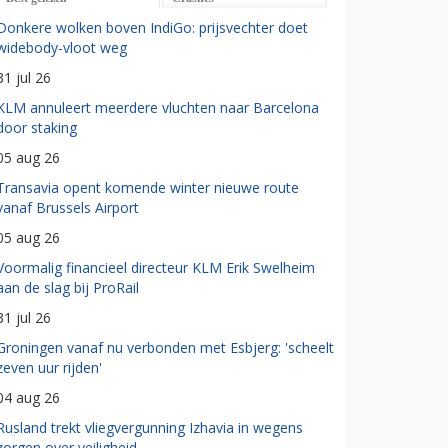
Donkere wolken boven IndiGo: prijsvechter doet
widebody-vloot weg
31 jul 26
KLM annuleert meerdere vluchten naar Barcelona
door staking
05 aug 26
Transavia opent komende winter nieuwe route
vanaf Brussels Airport
05 aug 26
Voormalig financieel directeur KLM Erik Swelheim
aan de slag bij ProRail
31 jul 26
Groningen vanaf nu verbonden met Esbjerg: 'scheelt
zeven uur rijden'
04 aug 26
Rusland trekt vliegvergunning Izhavia in wegens
zorgen over veiligheid