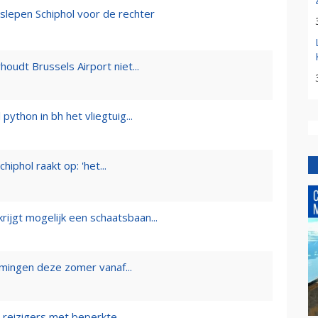
lepen Schiphol voor de rechter
oudt Brussels Airport niet...
ython in bh het vliegtuig...
iphol raakt op: 'het...
ijgt mogelijk een schaatsbaan...
mingen deze zomer vanaf...
reizigers met beperkte...