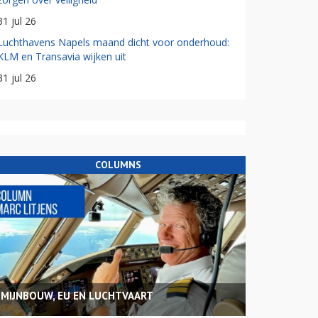
31 jul 26
Luchthavens Napels maand dicht voor onderhoud:
KLM en Transavia wijken uit
31 jul 26
COLUMNS
MIJNBOUW, EU EN LUCHTVAART