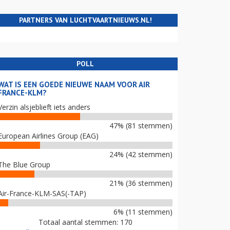
PARTNERS VAN LUCHTVAARTNIEUWS.NL!
POLL
WAT IS EEN GOEDE NIEUWE NAAM VOOR AIR
FRANCE-KLM?
Verzin alsjeblieft iets anders
47% (81 stemmen)
European Airlines Group (EAG)
24% (42 stemmen)
The Blue Group
21% (36 stemmen)
Air-France-KLM-SAS(-TAP)
6% (11 stemmen)
Totaal aantal stemmen: 170