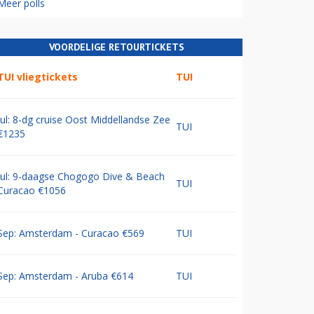
Meer polls
VOORDELIGE RETOURTICKETS
TUI vliegtickets
TUI
Jul: 8-dg cruise Oost Middellandse Zee
TUI
€1235
Jul: 9-daagse Chogogo Dive & Beach
TUI
Curacao €1056
Sep: Amsterdam - Curacao €569
TUI
Sep: Amsterdam - Aruba €614
TUI