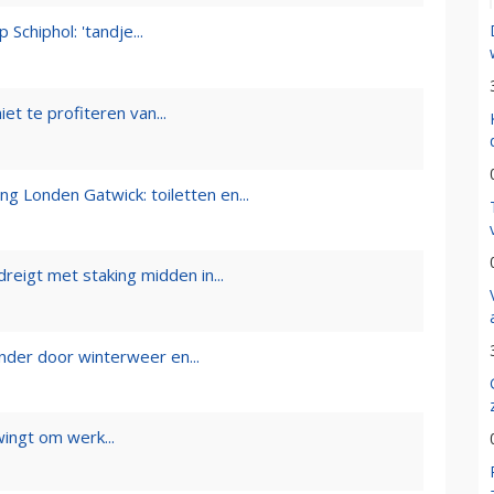
chiphol: 'tandje...
et te profiteren van...
 Londen Gatwick: toiletten en...
reigt met staking midden in...
nder door winterweer en...
wingt om werk...