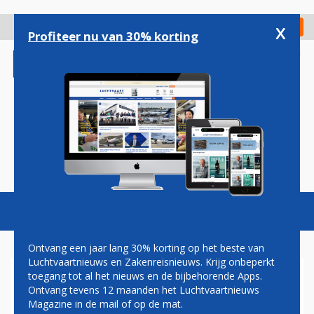
Overslaan
en
x
Digitaal Magazine
Registreer
Check in
naar
Profiteer nu van 30% korting
de
inhoud
gaan
Magazine
Podcasts
Vacatures
Toggl
naviga
Ontvang een jaar lang 30% korting op het beste van
Luchtvaartnieuws en Zakenreisnieuws. Krijg onbeperkt
toegang tot al het nieuws en de bijbehorende Apps.
AIRPORTS
Ontvang tevens 12 maanden het Luchtvaartnieuws
Magazine in de mail of op de mat.