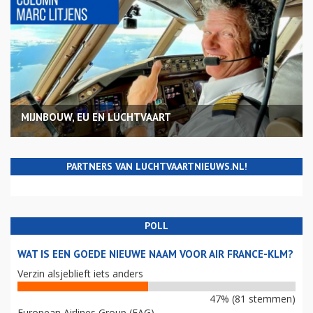
MIJNBOUW, EU EN LUCHTVAART
PARTNERS VAN LUCHTVAARTNIEUWS.NL!
POLL
WAT IS EEN GOEDE NIEUWE NAAM VOOR AIR FRANCE-KLM?
Verzin alsjeblieft iets anders
47% (81 stemmen)
European Airlines Group (EAG)