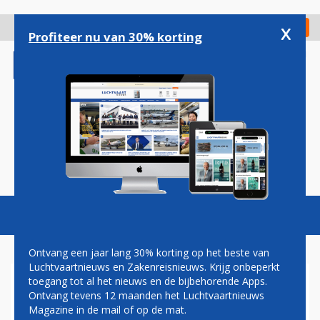
Overslaan
en
x
Digitaal Magazine
Registreer
Check in
naar
Profiteer nu van 30% korting
de
inhoud
gaan
Magazine
Podcasts
Vacatures
Toggl
naviga
Ontvang een jaar lang 30% korting op het beste van
Luchtvaartnieuws en Zakenreisnieuws. Krijg onbeperkt
toegang tot al het nieuws en de bijbehorende Apps.
AIRPORTS
Ontvang tevens 12 maanden het Luchtvaartnieuws
Magazine in de mail of op de mat.