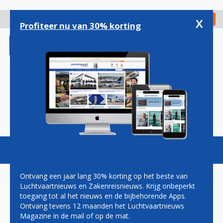
Overslaan
en
x
Digitaal Magazine
Registreer
Check in
naar
Profiteer nu van 30% korting
de
inhoud
gaan
Magazine
Podcasts
Vacatures
Toggl
naviga
Ontvang een jaar lang 30% korting op het beste van
Luchtvaartnieuws en Zakenreisnieuws. Krijg onbeperkt
toegang tot al het nieuws en de bijbehorende Apps.
AIRPORTS
Ontvang tevens 12 maanden het Luchtvaartnieuws
Magazine in de mail of op de mat.