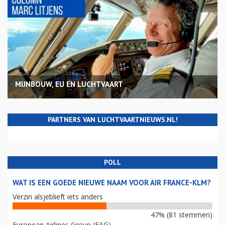
MIJNBOUW, EU EN LUCHTVAART
PARTNERS VAN LUCHTVAARTNIEUWS.NL!
POLL
WAT IS EEN GOEDE NIEUWE NAAM VOOR AIR FRANCE-KLM?
Verzin alsjeblieft iets anders
47% (81 stemmen)
European Airlines Group (EAG)