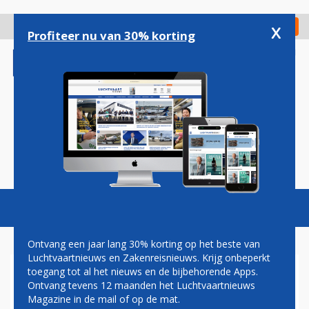
Overslaan
en
x
Digitaal Magazine
Registreer
Check in
naar
Profiteer nu van 30% korting
de
inhoud
gaan
Magazine
Podcasts
Vacatures
Toggl
naviga
Ontvang een jaar lang 30% korting op het beste van
Luchtvaartnieuws en Zakenreisnieuws. Krijg onbeperkt
toegang tot al het nieuws en de bijbehorende Apps.
AIRPORTS
Ontvang tevens 12 maanden het Luchtvaartnieuws
Magazine in de mail of op de mat.