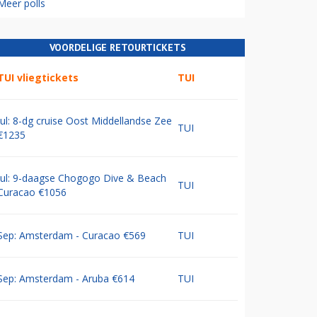
Meer polls
VOORDELIGE RETOURTICKETS
TUI vliegtickets
TUI
Jul: 8-dg cruise Oost Middellandse Zee
TUI
€1235
Jul: 9-daagse Chogogo Dive & Beach
TUI
Curacao €1056
Sep: Amsterdam - Curacao €569
TUI
Sep: Amsterdam - Aruba €614
TUI