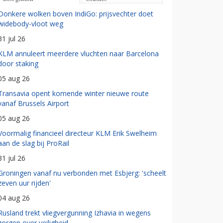
Donkere wolken boven IndiGo: prijsvechter doet
widebody-vloot weg
31 jul 26
KLM annuleert meerdere vluchten naar Barcelona
door staking
05 aug 26
Transavia opent komende winter nieuwe route
vanaf Brussels Airport
05 aug 26
Voormalig financieel directeur KLM Erik Swelheim
aan de slag bij ProRail
31 jul 26
Groningen vanaf nu verbonden met Esbjerg: 'scheelt
zeven uur rijden'
04 aug 26
Rusland trekt vliegvergunning Izhavia in wegens
zorgen over veiligheid