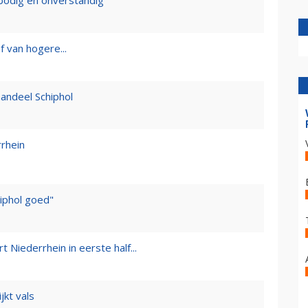
bodig en onverstandig
 van hogere...
andeel Schiphol
rrhein
hiphol goed"
 Niederrhein in eerste half...
kt vals