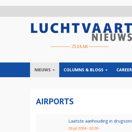
Overslaan
en
naar
de
inhoud
gaan
NIEUWS
COLUMNS & BLOGS
CAREER
AIRPORTS
Laatste aanhouding in drugson
26 jul 2004 - 02:00