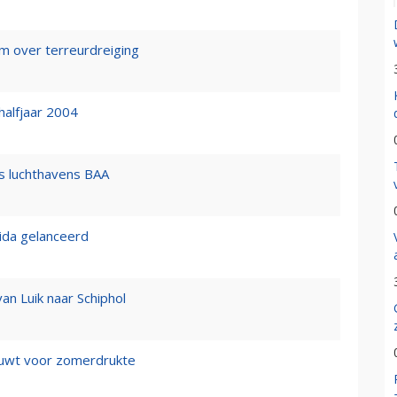
rm over terreurdreiging
 halfjaar 2004
s luchthavens BAA
rida gelanceerd
van Luik naar Schiphol
uwt voor zomerdrukte