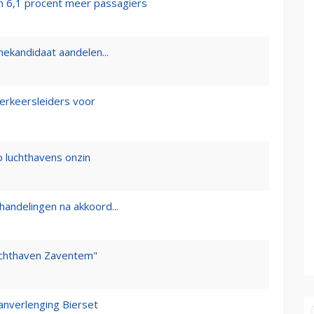
n 6,1 procent meer passagiers
mekandidaat aandelen...
tverkeersleiders voor
 luchthavens onzin
andelingen na akkoord...
uchthaven Zaventem"
nverlenging Bierset