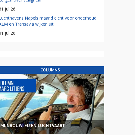
31 jul 26
Luchthavens Napels maand dicht voor onderhoud:
KLM en Transavia wijken uit
31 jul 26
COLUMNS
MIJNBOUW, EU EN LUCHTVAART