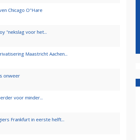
aven Chicago O"Hare
y "nekslag voor het...
vatisering Maastricht Aachen...
ens onweer
erder voor minder...
rs Frankfurt in eerste helft...