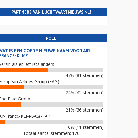
PARTNERS VAN LUCHTVAARTNIEUWS.NL!
POLL
WAT IS EEN GOEDE NIEUWE NAAM VOOR AIR
FRANCE-KLM?
Verzin alsjeblieft iets anders
47% (81 stemmen)
European Airlines Group (EAG)
24% (42 stemmen)
The Blue Group
21% (36 stemmen)
Air-France-KLM-SAS(-TAP)
6% (11 stemmen)
Totaal aantal stemmen: 170