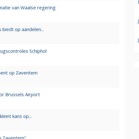
matie van Waalse regering
 biedt op aandelen...
rugscontroles Schiphol
opent op Zaventem
or Brussels Airport
eint kans op...
op Zaventem"