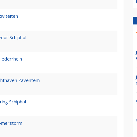
iviteiten
voor Schiphol
Niederrhein
uchthaven Zaventem
ring Schiphol
 zomerstorm