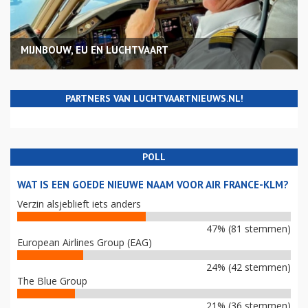
MIJNBOUW, EU EN LUCHTVAART
PARTNERS VAN LUCHTVAARTNIEUWS.NL!
POLL
WAT IS EEN GOEDE NIEUWE NAAM VOOR AIR FRANCE-KLM?
Verzin alsjeblieft iets anders
47% (81 stemmen)
European Airlines Group (EAG)
24% (42 stemmen)
The Blue Group
21% (36 stemmen)