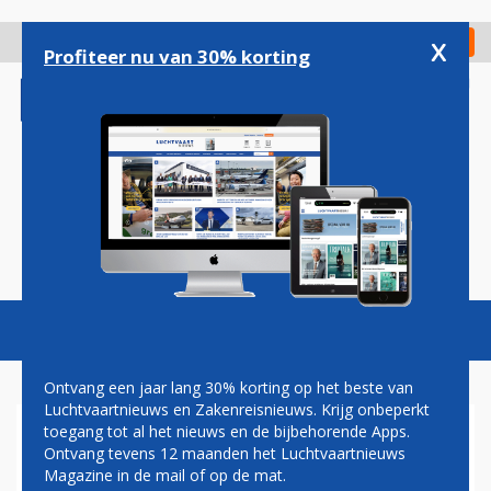
Overslaan
en
x
Digitaal Magazine
Registreer
Check in
naar
Profiteer nu van 30% korting
de
inhoud
gaan
Magazine
Podcasts
Vacatures
Toggl
naviga
Ontvang een jaar lang 30% korting op het beste van
Luchtvaartnieuws en Zakenreisnieuws. Krijg onbeperkt
toegang tot al het nieuws en de bijbehorende Apps.
AIRPORTS
Ontvang tevens 12 maanden het Luchtvaartnieuws
Magazine in de mail of op de mat.