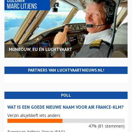
MIJNBOUW, EU EN LUCHTVAART
PARTNERS VAN LUCHTVAARTNIEUWS.NL!
POLL
WAT IS EEN GOEDE NIEUWE NAAM VOOR AIR FRANCE-KLM?
Verzin alsjeblieft iets anders
47% (81 stemmen)
European Airlines Group (EAG)