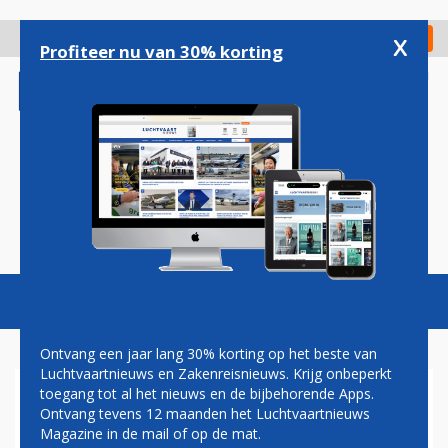
Overslaan
en
x
Digitaal Magazine
Registreer
Check in
naar
Profiteer nu van 30% korting
de
inhoud
gaan
Magazine
Podcasts
Vacatures
Toggl
naviga
Ontvang een jaar lang 30% korting op het beste van
Luchtvaartnieuws en Zakenreisnieuws. Krijg onbeperkt
toegang tot al het nieuws en de bijbehorende Apps.
AIRPORTS
Ontvang tevens 12 maanden het Luchtvaartnieuws
Magazine in de mail of op de mat.