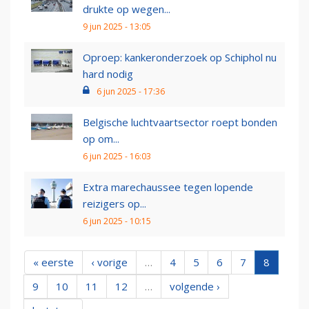
drukte op wegen...
9 jun 2025 - 13:05
Oproep: kankeronderzoek op Schiphol nu
hard nodig
6 jun 2025 - 17:36
Belgische luchtvaartsector roept bonden
op om...
6 jun 2025 - 16:03
Extra marechaussee tegen lopende
reizigers op...
6 jun 2025 - 10:15
« eerste
‹ vorige
…
4
5
6
7
8
9
10
11
12
…
volgende ›