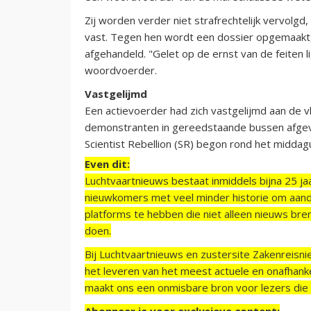
Zij worden verder niet strafrechtelijk vervolgd
vast. Tegen hen wordt een dossier opgemaakt,
afgehandeld. "Gelet op de ernst van de feiten 
woordvoerder.
Vastgelijmd
Een actievoerder had zich vastgelijmd aan de v
demonstranten in gereedstaande bussen afgevo
Scientist Rebellion (SR) begon rond het middagu
Even dit:
Luchtvaartnieuws bestaat inmiddels bijna 25 jaa
nieuwkomers met veel minder historie om aand
platforms te hebben die niet alleen nieuws bre
doen.
Bij Luchtvaartnieuws en zustersite Zakenreisn
het leveren van het meest actuele en onafhankel
maakt ons een onmisbare bron voor lezers die g
Abonneer je voor exclusieve content: