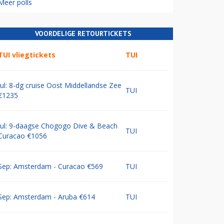
Meer polls
VOORDELIGE RETOURTICKETS
TUI vliegtickets
TUI
Jul: 8-dg cruise Oost Middellandse Zee
TUI
€1235
Jul: 9-daagse Chogogo Dive & Beach
TUI
Curacao €1056
Sep: Amsterdam - Curacao €569
TUI
Sep: Amsterdam - Aruba €614
TUI