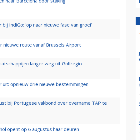
n naar Barcelona door staking
 bij IndiGo: 'op naar nieuwe fase van groei'
 nieuwe route vanaf Brussels Airport
aatschappijen langer weg uit Golfregio
er uit: opnieuw drie nieuwe bestemmingen
rust bij Portugese vakbond over overname TAP te
hol opent op 6 augustus haar deuren