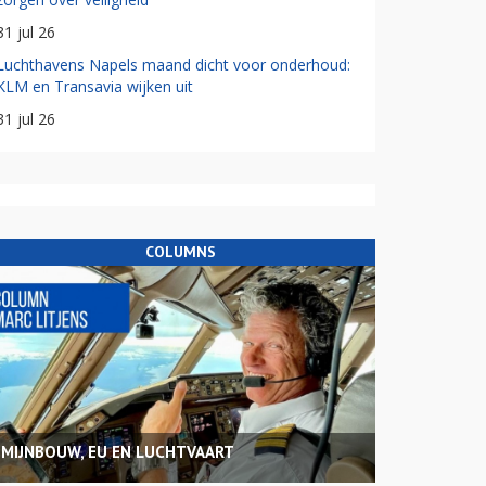
31 jul 26
Luchthavens Napels maand dicht voor onderhoud:
KLM en Transavia wijken uit
31 jul 26
COLUMNS
MIJNBOUW, EU EN LUCHTVAART