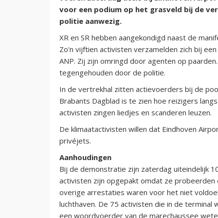
voor een podium op het grasveld bij de vert
politie aanwezig.
XR en SR hebben aangekondigd naast de manifes
Zo'n vijftien activisten verzamelden zich bij ee
ANP. Zij zijn omringd door agenten op paarden.
tegengehouden door de politie.
In de vertrekhal zitten actievoerders bij de po
Brabants Dagblad is te zien hoe reizigers langs
activisten zingen liedjes en scanderen leuzen.
De klimaatactivisten willen dat Eindhoven Airpo
privéjets.
Aanhoudingen
Bij de demonstratie zijn zaterdag uiteindelij
activisten zijn opgepakt omdat ze probeerden 
overige arrestaties waren voor het niet voldoe
luchthaven. De 75 activisten die in de terminal
een woordvoerder van de marechaussee wete