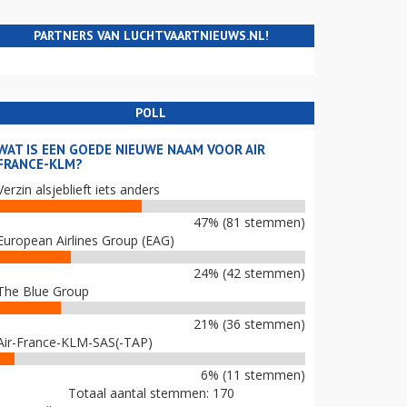
PARTNERS VAN LUCHTVAARTNIEUWS.NL!
POLL
WAT IS EEN GOEDE NIEUWE NAAM VOOR AIR
FRANCE-KLM?
Verzin alsjeblieft iets anders
47% (81 stemmen)
European Airlines Group (EAG)
24% (42 stemmen)
The Blue Group
21% (36 stemmen)
Air-France-KLM-SAS(-TAP)
6% (11 stemmen)
Totaal aantal stemmen: 170