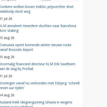
Donkere wolken boven IndiGo: prijsvechter doet
widebody-vloot weg
31 jul 26
KLM annuleert meerdere vluchten naar Barcelona
door staking
05 aug 26
Transavia opent komende winter nieuwe route
vanaf Brussels Airport
05 aug 26
Voormalig financieel directeur KLM Erik Swelheim
aan de slag bij ProRail
31 jul 26
Groningen vanaf nu verbonden met Esbjerg: 'scheelt
zeven uur rijden'
04 aug 26
Rusland trekt vliegvergunning Izhavia in wegens
zorgen over veiligheid