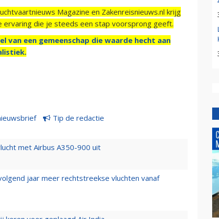
Luchtvaartnieuws Magazine en Zakenreisnieuws.nl krijg
e ervaring die je steeds een stap voorsprong geeft.
el van een gemeenschap die waarde hecht aan
listiek.
nieuwsbrief
Tip de redactie
lucht met Airbus A350-900 uit
 volgend jaar meer rechtstreekse vluchten vanaf
j keren voor geplaagd Air India