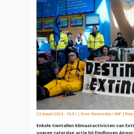
23 maart 2024 - 16:01 | Door:
Reismedia / ANP
| Foto:
Enkele tientallen klimaatactivisten van Exti
voeren zaterdag actie bij Eindhoven Airpo