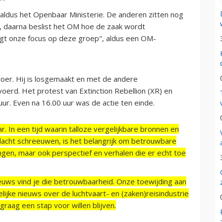
, aldus het Openbaar Ministerie. De anderen zitten nog
 daarna beslist het OM hoe de zaak wordt
ligt onze focus op deze groep", aldus een OM-
loer. Hij is losgemaakt en met de andere
erd. Het protest van Extinction Rebellion (XR) en
ur. Even na 16.00 uur was de actie ten einde.
r. In een tijd waarin talloze vergelijkbare bronnen en
acht schreeuwen, is het belangrijk om betrouwbare
ngen, maar ook perspectief en verhalen die er echt toe
ieuws vind je die betrouwbaarheid. Onze toewijding aan
ijke nieuws over de luchtvaart- en (zaken)reisindustrie
raag een stap voor willen blijven.