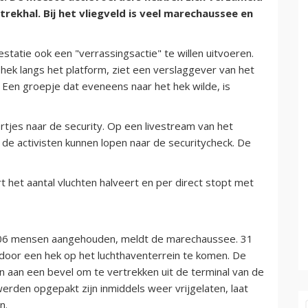
rekhal. Bij het vliegveld is veel marechaussee en
tatie ook een "verrassingsactie" te willen uitvoeren.
n hek langs het platform, ziet een verslaggever van het
 Een groepje dat eveneens naar het hek wilde, is
ortjes naar de security. Op een livestream van het
 de activisten kunnen lopen naar de securitycheck. De
rt het aantal vluchten halveert en per direct stopt met
k 106 mensen aangehouden, meldt de marechaussee. 31
door een hek op het luchthaventerrein te komen. De
n aan een bevel om te vertrekken uit de terminal van de
 werden opgepakt zijn inmiddels weer vrijgelaten, laat
n.