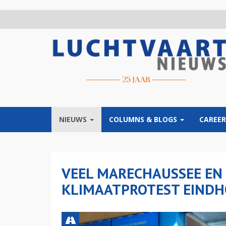
Overslaan
en
naar
de
inhoud
gaan
NIEUWS
COLUMNS & BLOGS
CAREER
VEEL MARECHAUSSEE EN 
KLIMAATPROTEST EINDH