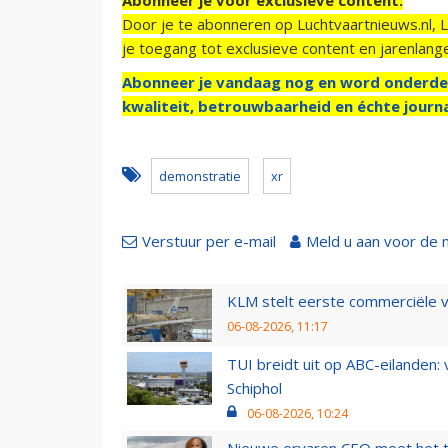
Door je te abonneren op Luchtvaartnieuws.nl, 
je toegang tot exclusieve content en jarenlang
Abonneer je vandaag nog en word onderde
kwaliteit, betrouwbaarheid en échte journa
demonstratie
xr
Verstuur per e-mail
Meld u aan voor de 
KLM stelt eerste commerciële v
06-08-2026, 11:17
TUI breidt uit op ABC-eilanden:
Schiphol
06-08-2026, 10:24
Nieuwe ervaren CEO moet het ti