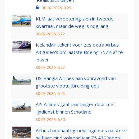
‘Realistisch blijven’
30-07-2026, 9:29
KLM laat verbetering zien in tweede
kwartaal, maar de weg is nog lang
30-07-2026, 8:22
Icelandair tekent voor zes extra Airbus
A320neo's om laatste Boeing 757's af te
lossen
30-07-2026, 6:52
US-Bangla Airlines aan vooravond van
grootste vlootuitbreiding ooit
30-07-2026, 6:45
AIS Airlines gaat jaar langer door met
lijndienst binnen Schotland
30-07-2026, 6:30
Airbus handhaaft groeiprognoses na sterk
halfjaar: eind volgend jaar 75 A320neo’s