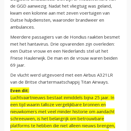
de GGD aanwezig. Nadat het vliegtuig was geland,
kwam een kolonne aan met zeven voertuigen van
Duitse hulpdiensten, waaronder brandweer en
ambulances.
Meerdere passagiers van de Hondius raakten besmet
met het hantavirus. Drie opvarenden zijn overleden:
een Duitse vrouw en een Nederlands stel uit het
Friese Haulerwijk. De man en de vrouw waren beiden
69 jaar.
De vlucht werd uitgevoerd met een Airbus A321LR
van de Britse chartermaatschappij Titan Airways.
Even dit:
Luchtvaartnieuws bestaat inmiddels bijna 25 jaar. In
een tijd waarin talloze vergelijkbare bronnen en
nieuwkomers met veel minder historie om aandacht
schreeuwen, is het belangrijk om betrouwbare
platforms te hebben die niet alleen nieuws brengen,