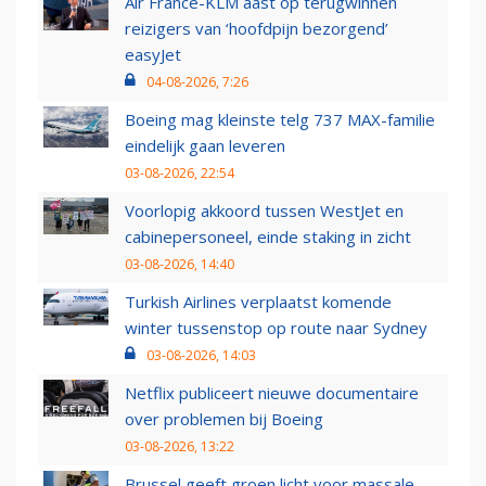
Air France-KLM aast op terugwinnen
reizigers van ‘hoofdpijn bezorgend’
easyJet
04-08-2026, 7:26
Boeing mag kleinste telg 737 MAX-familie
eindelijk gaan leveren
03-08-2026, 22:54
Voorlopig akkoord tussen WestJet en
cabinepersoneel, einde staking in zicht
03-08-2026, 14:40
Turkish Airlines verplaatst komende
winter tussenstop op route naar Sydney
03-08-2026, 14:03
Netflix publiceert nieuwe documentaire
over problemen bij Boeing
03-08-2026, 13:22
Brussel geeft groen licht voor massale