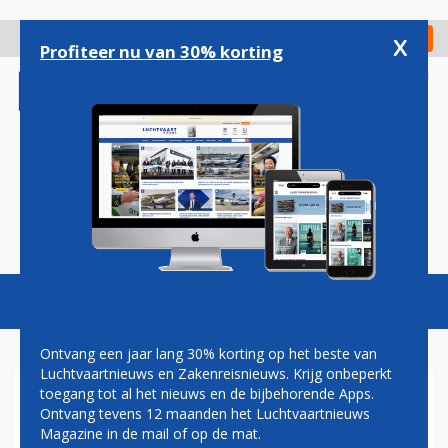
Overslaan
en
x
Digitaal Magazine
Registreer
Check in
naar
Profiteer nu van 30% korting
de
inhoud
gaan
Magazine
Podcasts
Vacatures
Toggl
naviga
Ontvang een jaar lang 30% korting op het beste van
Luchtvaartnieuws en Zakenreisnieuws. Krijg onbeperkt
toegang tot al het nieuws en de bijbehorende Apps.
VLIEGTUIG MET
Ontvang tevens 12 maanden het Luchtvaartnieuws
OPVARENDEN HONDIUS
Magazine in de mail of op de mat.