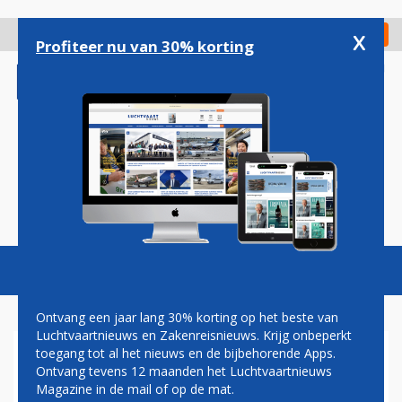
Overslaan
en
x
Digitaal Magazine
Registreer
Check in
naar
Profiteer nu van 30% korting
de
inhoud
gaan
Magazine
Podcasts
Vacatures
Toggl
naviga
Ontvang een jaar lang 30% korting op het beste van
Luchtvaartnieuws en Zakenreisnieuws. Krijg onbeperkt
toegang tot al het nieuws en de bijbehorende Apps.
VLIEGVERKEER BELGIË LIGT
Ontvang tevens 12 maanden het Luchtvaartnieuws
STIL DOOR WILDE STAKING
Magazine in de mail of op de mat.