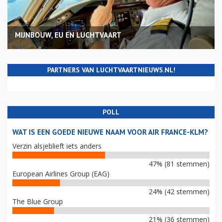
MIJNBOUW, EU EN LUCHTVAART
PARTNERS VAN LUCHTVAARTNIEUWS.NL!
POLL
WAT IS EEN GOEDE NIEUWE NAAM VOOR AIR FRANCE-KLM?
Verzin alsjeblieft iets anders
47% (81 stemmen)
European Airlines Group (EAG)
24% (42 stemmen)
The Blue Group
21% (36 stemmen)