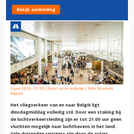
LUCHTVERKEERSLEIDERS
Bekijk aanbieding
2 juni 2026 - 12:59 | Door:
onze redactie
| Foto: Brussels
Airport
Het vliegverkeer van en naar België ligt
dinsdagmiddag volledig stil. Door een staking bij
de luchtverkeersleiding zijn er tot 21.00 uur geen
vluchten mogelijk naar luchthavens in het land.
Vele duizenden reizigers zijn door de acties