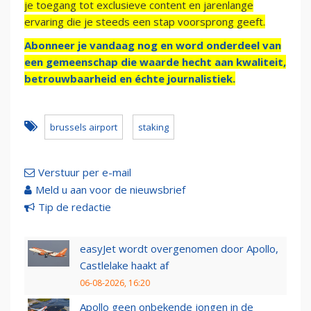
je toegang tot exclusieve content en jarenlange
ervaring die je steeds een stap voorsprong geeft.
Abonneer je vandaag nog en word onderdeel van
een gemeenschap die waarde hecht aan kwaliteit,
betrouwbaarheid en échte journalistiek.
brussels airport
staking
Verstuur per e-mail
Meld u aan voor de nieuwsbrief
Tip de redactie
easyJet wordt overgenomen door Apollo,
Castlelake haakt af
06-08-2026, 16:20
Apollo geen onbekende jongen in de