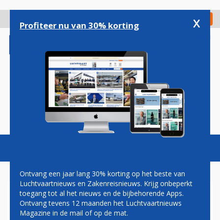
Overslaan
en
x
Digitaal Magazine
Registreer
Check in
naar
Profiteer nu van 30% korting
de
inhoud
gaan
Magazine
Podcasts
Vacatures
Toggl
naviga
Ontvang een jaar lang 30% korting op het beste van
Luchtvaartnieuws en Zakenreisnieuws. Krijg onbeperkt
toegang tot al het nieuws en de bijbehorende Apps.
VLIEGVERKEER HAMBURG
Ontvang tevens 12 maanden het Luchtvaartnieuws
AIRPORT VERSTOORD DOOR
Magazine in de mail of op de mat.