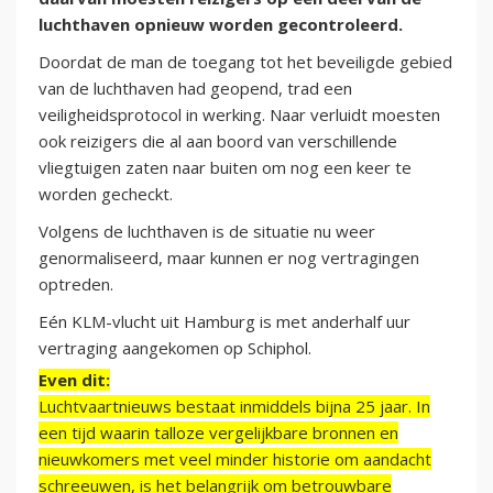
luchthaven opnieuw worden gecontroleerd.
Doordat de man de toegang tot het beveiligde gebied
van de luchthaven had geopend, trad een
veiligheidsprotocol in werking. Naar verluidt moesten
ook reizigers die al aan boord van verschillende
vliegtuigen zaten naar buiten om nog een keer te
worden gecheckt.
Volgens de luchthaven is de situatie nu weer
genormaliseerd, maar kunnen er nog vertragingen
optreden.
Eén KLM-vlucht uit Hamburg is met anderhalf uur
vertraging aangekomen op Schiphol.
Even dit:
Luchtvaartnieuws bestaat inmiddels bijna 25 jaar. In
een tijd waarin talloze vergelijkbare bronnen en
nieuwkomers met veel minder historie om aandacht
schreeuwen, is het belangrijk om betrouwbare