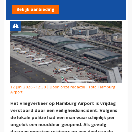
INCIDENT MET NOODDEUR
Bekijk aanbieding
12 juni 2026 - 12:30 | Door:
onze redactie
| Foto: Hamburg
Airport
Het vliegverkeer op Hamburg Airport is vrijdag
verstoord door een veiligheidsincident. Volgens
de lokale politie had een man waarschijnlijk per
ongeluk een nooddeur geopend. Als gevolg
daarvan moesten reizigers op een deel van de