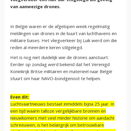
van aanwezige drones.
In België waren er de afgelopen week regelmatig
meldingen van drones in de buurt van luchthavens en
militaire bases. Het vliegverkeer bij Luik werd om die
reden al meerdere keren stilgelegd.
Het is nog niet duidelijk wie de drones aanstuurt.
Eerder op zondag werd bekend dat het Verenigd
Koninkrijk Britse militairen en materieel naar België
stuurt om haar NAVO-bondgenoot te helpen.
Even dit:
Luchtvaartnieuws bestaat inmiddels bijna 25 jaar. In
een tijd waarin talloze vergelijkbare bronnen en
nieuwkomers met veel minder historie om aandacht
schreeuwen, is het belangrijk om betrouwbare