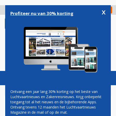
Overslaan
en
x
Digitaal Magazine
Registreer
Check in
naar
Profiteer nu van 30% korting
de
inhoud
gaan
Magazine
Podcasts
Vacatures
Toggl
naviga
Ontvang een jaar lang 30% korting op het beste van
Luchtvaartnieuws en Zakenreisnieuws. Krijg onbeperkt
toegang tot al het nieuws en de bijbehorende Apps.
VLIEGVERKEER LUCHTHAVEN
Ontvang tevens 12 maanden het Luchtvaartnieuws
LUIK WEER STILGELEGD OM
Magazine in de mail of op de mat.