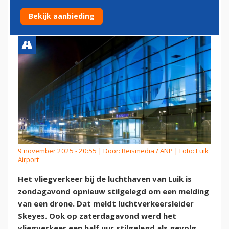
DRONEMELDING
Bekijk aanbieding
9 november 2025 - 20:55 | Door:
Reismedia / ANP
| Foto: Luik
Airport
Het vliegverkeer bij de luchthaven van Luik is
zondagavond opnieuw stilgelegd om een melding
van een drone. Dat meldt luchtverkeersleider
Skeyes. Ook op zaterdagavond werd het
vliegverkeer een half uur stilgelegd als gevolg