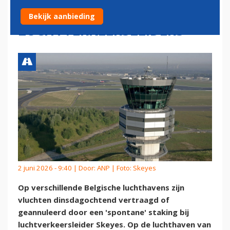
DOOR STAKING
Bekijk aanbieding
LUCHTVERKEERSLEIDERS
2 juni 2026 - 9:40 | Door:
ANP
| Foto: Skeyes
Op verschillende Belgische luchthavens zijn
vluchten dinsdagochtend vertraagd of
geannuleerd door een 'spontane' staking bij
luchtverkeersleider Skeyes. Op de luchthaven van