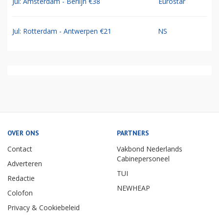
Jul: Amsterdam - Berlijn €38
Eurostar
Jul: Rotterdam - Antwerpen €21
NS
OVER ONS
PARTNERS
Contact
Vakbond Nederlands
Cabinepersoneel
Adverteren
TUI
Redactie
NEWHEAP
Colofon
Privacy & Cookiebeleid