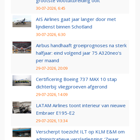
grootste vlootuitbreiding ooit
30-07-2026, 6:45
AIS Airlines gaat jaar langer door met
lijndienst binnen Schotland
30-07-2026, 6:30
Airbus handhaaft groeiprognoses na sterk
halfjaar: eind volgend jaar 75 A320neo’s
per maand
29-07-2026, 20:09
Certificering Boeing 737 MAX 10 stap
dichterbij: vliegproeven afgerond
29-07-2026, 14:09
LATAM Airlines toont interieur van nieuwe
Embraer E195-E2
29-07-2026, 13:34
Verscherpt toezicht ILT op KLM E&M om
administratieve verslaglegging: ‘Zwaar