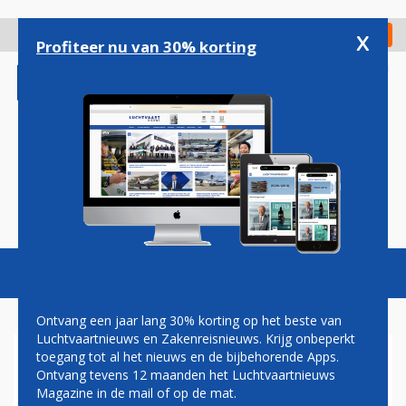
Overslaan
en
x
Digitaal Magazine
Registreer
Check in
naar
Profiteer nu van 30% korting
de
inhoud
gaan
Magazine
Podcasts
Vacatures
Toggl
naviga
Ontvang een jaar lang 30% korting op het beste van
Luchtvaartnieuws en Zakenreisnieuws. Krijg onbeperkt
toegang tot al het nieuws en de bijbehorende Apps.
VLUCHTUITVAL OP
Ontvang tevens 12 maanden het Luchtvaartnieuws
BELGISCHE LUCHTHAVENS
Magazine in de mail of op de mat.