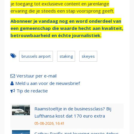
je toegang tot exclusieve content en jarenlange
ervaring die je steeds een stap voorsprong geeft.
Abonneer je vandaag nog en word onderdeel van
een gemeenschap die waarde hecht aan kwaliteit,
betrouwbaarheid en échte journalistiek.
brussels airport
staking
skeyes
Verstuur per e-mail
Meld u aan voor de nieuwsbrief
Tip de redactie
Raamstoeltje in de businessclass? Bij
Lufthansa kost dat 170 euro extra
05-08-2026, 16:41
Cathay Pacific ziet levering eerste Airbus