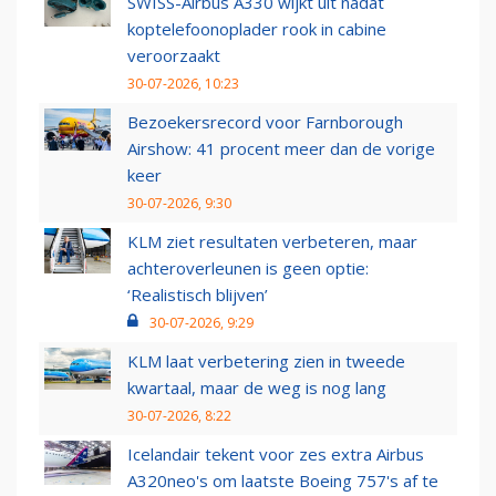
SWISS-Airbus A330 wijkt uit nadat
koptelefoonoplader rook in cabine
veroorzaakt
30-07-2026, 10:23
Bezoekersrecord voor Farnborough
Airshow: 41 procent meer dan de vorige
keer
30-07-2026, 9:30
KLM ziet resultaten verbeteren, maar
achteroverleunen is geen optie:
‘Realistisch blijven’
30-07-2026, 9:29
KLM laat verbetering zien in tweede
kwartaal, maar de weg is nog lang
30-07-2026, 8:22
Icelandair tekent voor zes extra Airbus
A320neo's om laatste Boeing 757's af te