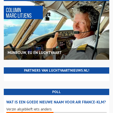
MIJNBOUW, EU EN LUCHTVAART
PARTNERS VAN LUCHTVAARTNIEUWS.NL!
POLL
WAT IS EEN GOEDE NIEUWE NAAM VOOR AIR FRANCE-KLM?
Verzin alsjeblieft iets anders