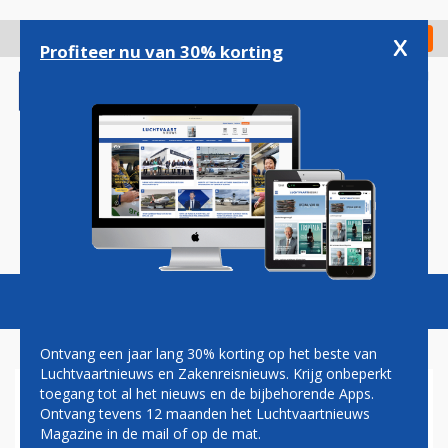
Overslaan
en
x
Digitaal Magazine
Registreer
Check in
naar
Profiteer nu van 30% korting
de
inhoud
gaan
Magazine
Podcasts
Vacatures
Toggl
naviga
Ontvang een jaar lang 30% korting op het beste van
Luchtvaartnieuws en Zakenreisnieuws. Krijg onbeperkt
toegang tot al het nieuws en de bijbehorende Apps.
VOORMALIG TOPMAN
Ontvang tevens 12 maanden het Luchtvaartnieuws
CURAÇAO AIRPORT MAAKT
Magazine in de mail of op de mat.