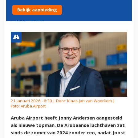
OVERSTAP NAAR ARUBA
Bekijk aanbieding
AIRPORT
21 januari 2026 - 6:30 | Door:
Klaas-Jan van Woerkom
|
Foto: Aruba Airport
Aruba Airport heeft Jonny Andersen aangesteld
als nieuwe topman. De Arubaanse luchthaven zat
sinds de zomer van 2024 zonder ceo, nadat Joost