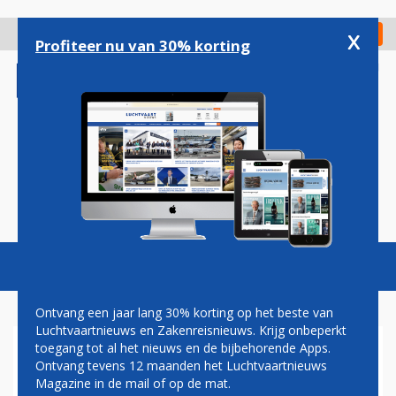
Overslaan
en
x
Digitaal Magazine
Registreer
Check in
naar
Profiteer nu van 30% korting
de
inhoud
gaan
Magazine
Podcasts
Vacatures
Toggl
naviga
Ontvang een jaar lang 30% korting op het beste van
Luchtvaartnieuws en Zakenreisnieuws. Krijg onbeperkt
toegang tot al het nieuws en de bijbehorende Apps.
VRACHT EN CATERING WEG
Ontvang tevens 12 maanden het Luchtvaartnieuws
VAN SCHIPHOL-CENTRUM:
Magazine in de mail of op de mat.