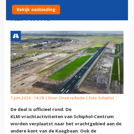
DEAL VAN 'EEN MILJARD' MET
Bekijk aanbieding
KLM ROND
1 juni 2026 - 14:28 | Door:
Onze redactie
| Foto: Schiphol
De deal is officieel rond. De
KLM‑vrachtactiviteiten van Schiphol‑Centrum
worden verplaatst naar het vrachtgebied aan de
andere kant van de Kaagbaan. Ook de