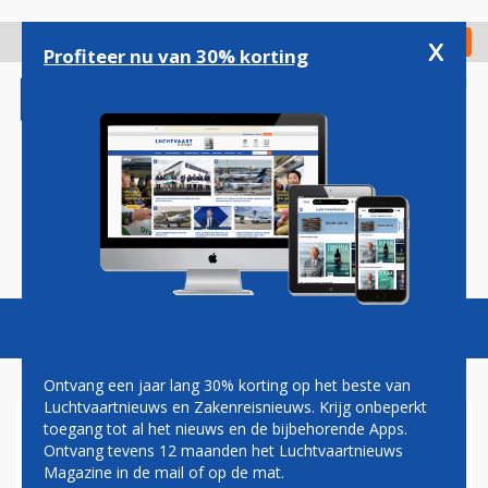
Overslaan
en
x
Digitaal Magazine
Registreer
Check in
naar
Profiteer nu van 30% korting
de
inhoud
gaan
Magazine
Podcasts
Vacatures
Toggl
naviga
Ontvang een jaar lang 30% korting op het beste van
Luchtvaartnieuws en Zakenreisnieuws. Krijg onbeperkt
toegang tot al het nieuws en de bijbehorende Apps.
VRACHTMEDEWERKER
Ontvang tevens 12 maanden het Luchtvaartnieuws
AANGEHOUDEN OP
Magazine in de mail of op de mat.