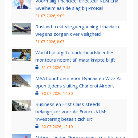
Voormalig financieel directeur KLM Erik
Swelheim aan de slag bij ProRail
31-07-2026, 9:09
Rusland trekt vliegvergunning Izhavia in
wegens zorgen over veiligheid
31-07-2026, 8:03
Wachttijd afgifte onderhoudslicenties
monteurs neemt af, maar krapte blijft
31-07-2026, 7:15
MAA houdt deur voor Ryanair en Wizz Air
open tijdens sluiting Charleroi Airport
30-07-2026, 14:30
Business en First Class steeds
belangrijker voor Air France-KLM:
‘investering betaalt zich uit’
30-07-2026, 12:10
Nabestaanden Germanwings-crash klagen