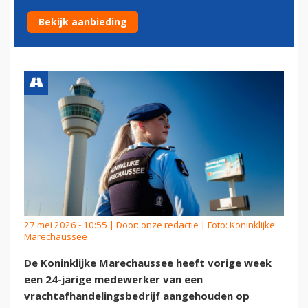
SCHIPHOL OM DELEN DATA
Bekijk aanbieding
MET DRUGSCRIMINELEN
27 mei 2026 - 10:55 | Door:
onze redactie
| Foto: Koninklijke
Marechaussee
De Koninklijke Marechaussee heeft vorige week
een 24-jarige medewerker van een
vrachtafhandelingsbedrijf aangehouden op