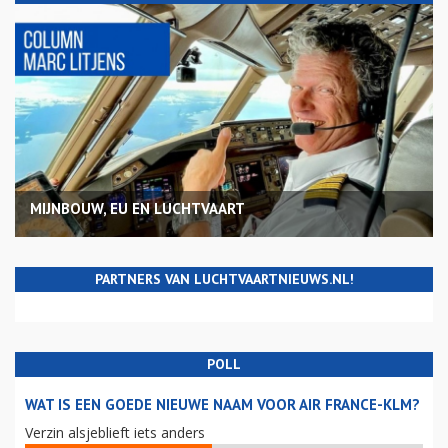
MIJNBOUW, EU EN LUCHTVAART
PARTNERS VAN LUCHTVAARTNIEUWS.NL!
POLL
WAT IS EEN GOEDE NIEUWE NAAM VOOR AIR FRANCE-KLM?
Verzin alsjeblieft iets anders