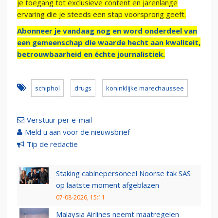
je toegang tot exclusieve content en jarenlange
ervaring die je steeds een stap voorsprong geeft.
Abonneer je vandaag nog en word onderdeel van
een gemeenschap die waarde hecht aan kwaliteit,
betrouwbaarheid en échte journalistiek.
schiphol
drugs
koninklijke marechaussee
Verstuur per e-mail
Meld u aan voor de nieuwsbrief
Tip de redactie
Staking cabinepersoneel Noorse tak SAS
op laatste moment afgeblazen
07-08-2026, 15:11
Malaysia Airlines neemt maatregelen