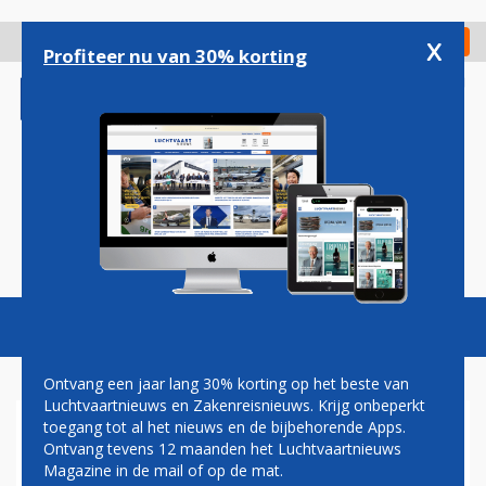
Overslaan
en
x
Digitaal Magazine
Registreer
Check in
naar
Profiteer nu van 30% korting
de
inhoud
gaan
Magazine
Podcasts
Vacatures
Toggl
naviga
Ontvang een jaar lang 30% korting op het beste van
Luchtvaartnieuws en Zakenreisnieuws. Krijg onbeperkt
toegang tot al het nieuws en de bijbehorende Apps.
VRACHTMEDEWERKER
Ontvang tevens 12 maanden het Luchtvaartnieuws
AANGEHOUDEN OP
Magazine in de mail of op de mat.