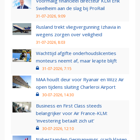
Voormalig financieel directeur KLM Erik
Swelheim aan de slag bij ProRail
31-07-2026, 9:09
Rusland trekt vliegvergunning Izhavia in
wegens zorgen over veiligheid
31-07-2026, 8:03
Wachttijd afgifte onderhoudslicenties
monteurs neemt af, maar krapte blijft
31-07-2026, 7:15
MAA houdt deur voor Ryanair en Wizz Air
open tijdens sluiting Charleroi Airport
30-07-2026, 14:30
Business en First Class steeds
belangrijker voor Air France-KLM:
‘investering betaalt zich uit’
30-07-2026, 12:10
Nabestaanden Germanwings-crash klagen