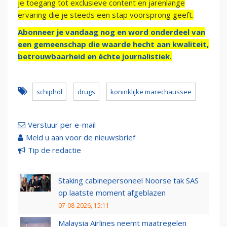
je toegang tot exclusieve content en jarenlange
ervaring die je steeds een stap voorsprong geeft.
Abonneer je vandaag nog en word onderdeel van
een gemeenschap die waarde hecht aan kwaliteit,
betrouwbaarheid en échte journalistiek.
schiphol
drugs
koninklijke marechaussee
Verstuur per e-mail
Meld u aan voor de nieuwsbrief
Tip de redactie
Staking cabinepersoneel Noorse tak SAS
op laatste moment afgeblazen
07-08-2026, 15:11
Malaysia Airlines neemt maatregelen