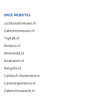
ONZE WEBSITES
Luchtvaartnieuws.nl
Zakenreisnieuws.nl
Triptalk.nl
Reisbizz.nl
Reismedia.nl
Aviabanen.nl
Reisjobs.nl
Caribisch Nederland.nl
Careerexperience.nl
Zakenreisawards.nl