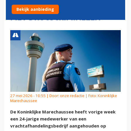
SCHIPHOL OM DELEN DATA
Bekijk aanbieding
MET DRUGSCRIMINELEN
27 mei 2026 - 10:55 | Door:
onze redactie
| Foto: Koninklijke
Marechaussee
De Koninklijke Marechaussee heeft vorige week
een 24-jarige medewerker van een
vrachtafhandelingsbedrijf aangehouden op