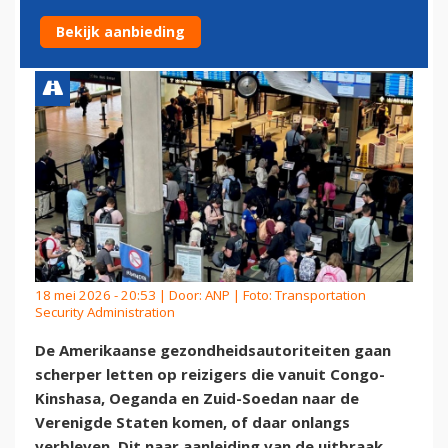
EBOLA
Bekijk aanbieding
18 mei 2026 - 20:53 | Door:
ANP
| Foto: Transportation
Security Administration
De Amerikaanse gezondheidsautoriteiten gaan
scherper letten op reizigers die vanuit Congo-
Kinshasa, Oeganda en Zuid-Soedan naar de
Verenigde Staten komen, of daar onlangs
verbleven. Dit naar aanleiding van de uitbraak