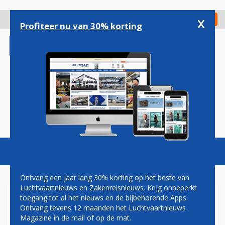
Overslaan
en
x
Digitaal Magazine
Registreer
Check in
naar
Profiteer nu van 30% korting
de
inhoud
gaan
Magazine
Podcasts
Vacatures
Toggl
naviga
Ontvang een jaar lang 30% korting op het beste van
Luchtvaartnieuws en Zakenreisnieuws. Krijg onbeperkt
toegang tot al het nieuws en de bijbehorende Apps.
VS VERSCHERPT CONTROLE
Ontvang tevens 12 maanden het Luchtvaartnieuws
OP REIZIGERS UIT AFRIKA OM
Magazine in de mail of op de mat.