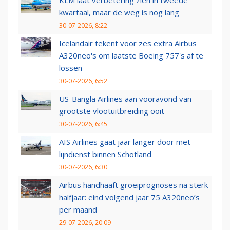
KLM laat verbetering zien in tweede
kwartaal, maar de weg is nog lang
30-07-2026, 8:22
Icelandair tekent voor zes extra Airbus
A320neo's om laatste Boeing 757's af te
lossen
30-07-2026, 6:52
US-Bangla Airlines aan vooravond van
grootste vlootuitbreiding ooit
30-07-2026, 6:45
AIS Airlines gaat jaar langer door met
lijndienst binnen Schotland
30-07-2026, 6:30
Airbus handhaaft groeiprognoses na sterk
halfjaar: eind volgend jaar 75 A320neo’s
per maand
29-07-2026, 20:09