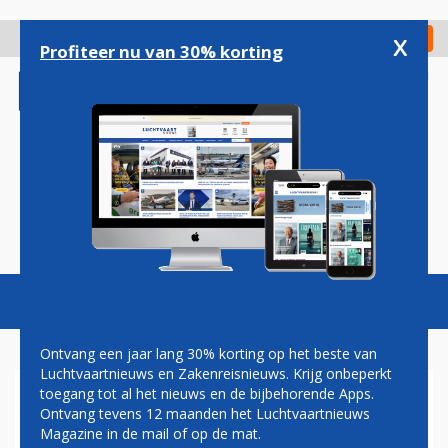
Overslaan
en
x
Digitaal Magazine
Registreer
Check in
naar
Profiteer nu van 30% korting
de
inhoud
gaan
Magazine
Podcasts
Vacatures
Toggl
naviga
Ontvang een jaar lang 30% korting op het beste van
Luchtvaartnieuws en Zakenreisnieuws. Krijg onbeperkt
toegang tot al het nieuws en de bijbehorende Apps.
VS VERSCHERPT CONTROLE
Ontvang tevens 12 maanden het Luchtvaartnieuws
OP REIZIGERS UIT AFRIKA OM
Magazine in de mail of op de mat.