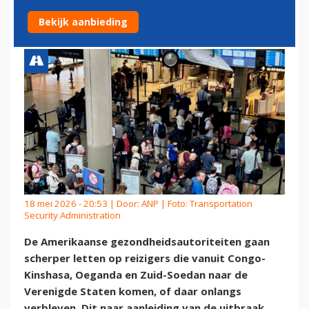
EBOLA
Bekijk aanbieding
18 mei 2026 - 20:53 | Door:
ANP
| Foto: Transportation
Security Administration
De Amerikaanse gezondheidsautoriteiten gaan
scherper letten op reizigers die vanuit Congo-
Kinshasa, Oeganda en Zuid-Soedan naar de
Verenigde Staten komen, of daar onlangs
verbleven. Dit naar aanleiding van de uitbraak