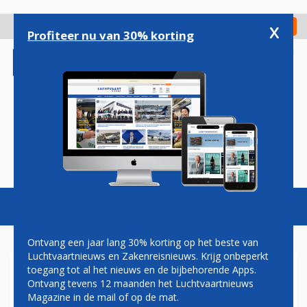
Overslaan
en
x
Digitaal Magazine
Registreer
Check in
naar
Profiteer nu van 30% korting
de
inhoud
gaan
Magazine
Podcasts
Vacatures
Toggl
naviga
Ontvang een jaar lang 30% korting op het beste van
Luchtvaartnieuws en Zakenreisnieuws. Krijg onbeperkt
toegang tot al het nieuws en de bijbehorende Apps.
ACTIVISTEN BEZETTEN
Ontvang tevens 12 maanden het Luchtvaartnieuws
HOOFDKANTOOR FOKKER IN
Magazine in de mail of op de mat.