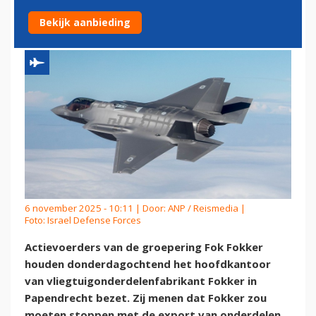
PAPENDRECHT
Bekijk aanbieding
6 november 2025 - 10:11 | Door:
ANP / Reismedia
|
Foto: Israel Defense Forces
Actievoerders van de groepering Fok Fokker
houden donderdagochtend het hoofdkantoor
van vliegtuigonderdelenfabrikant Fokker in
Papendrecht bezet. Zij menen dat Fokker zou
moeten stoppen met de export van onderdelen