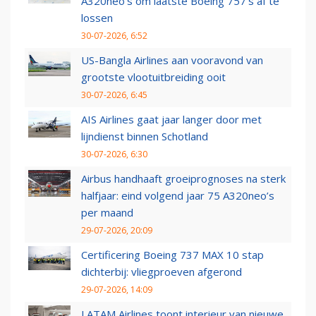
A320neo's om laatste Boeing 757's af te
lossen
30-07-2026, 6:52
US-Bangla Airlines aan vooravond van
grootste vlootuitbreiding ooit
30-07-2026, 6:45
AIS Airlines gaat jaar langer door met
lijndienst binnen Schotland
30-07-2026, 6:30
Airbus handhaaft groeiprognoses na sterk
halfjaar: eind volgend jaar 75 A320neo’s
per maand
29-07-2026, 20:09
Certificering Boeing 737 MAX 10 stap
dichterbij: vliegproeven afgerond
29-07-2026, 14:09
LATAM Airlines toont interieur van nieuwe