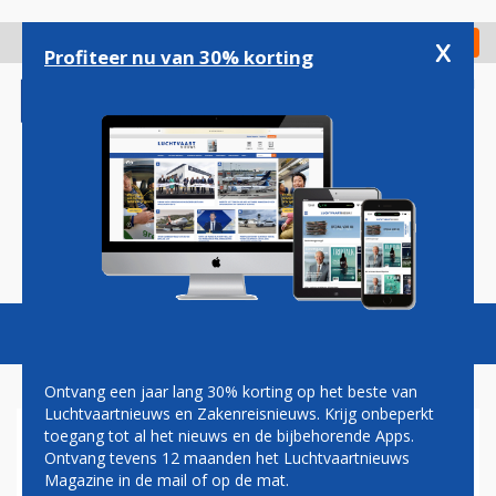
Overslaan
en
x
Digitaal Magazine
Registreer
Check in
naar
Profiteer nu van 30% korting
de
inhoud
gaan
Magazine
Podcasts
Vacatures
Toggl
naviga
Ontvang een jaar lang 30% korting op het beste van
Luchtvaartnieuws en Zakenreisnieuws. Krijg onbeperkt
toegang tot al het nieuws en de bijbehorende Apps.
OEKRAÏENSE MIG CRASHT,
Ontvang tevens 12 maanden het Luchtvaartnieuws
PILOOT OMGEKOMEN
Magazine in de mail of op de mat.