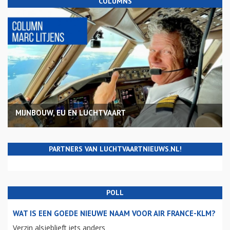
COLUMNS
MIJNBOUW, EU EN LUCHTVAART
PARTNERS VAN LUCHTVAARTNIEUWS.NL!
POLL
WAT IS EEN GOEDE NIEUWE NAAM VOOR AIR FRANCE-KLM?
Verzin alsjeblieft iets anders