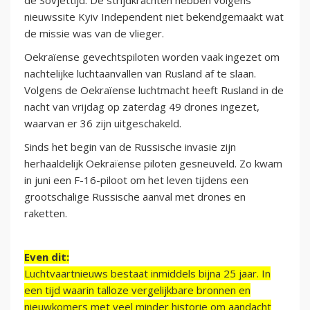
de Sovjettijd. De strijdkrachten hebben volgens
nieuwssite Kyiv Independent niet bekendgemaakt wat
de missie was van de vlieger.
Oekraïense gevechtspiloten worden vaak ingezet om
nachtelijke luchtaanvallen van Rusland af te slaan.
Volgens de Oekraïense luchtmacht heeft Rusland in de
nacht van vrijdag op zaterdag 49 drones ingezet,
waarvan er 36 zijn uitgeschakeld.
Sinds het begin van de Russische invasie zijn
herhaaldelijk Oekraïense piloten gesneuveld. Zo kwam
in juni een F-16-piloot om het leven tijdens een
grootschalige Russische aanval met drones en
raketten.
Even dit:
Luchtvaartnieuws bestaat inmiddels bijna 25 jaar. In
een tijd waarin talloze vergelijkbare bronnen en
nieuwkomers met veel minder historie om aandacht