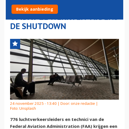
KRIJGEN TRUMP-BONUS
Bekijk aanbieding
OMDAT ZE WERKTEN TIJDENS
DE SHUTDOWN
24 november 2025 - 13:40 | Door:
onze redactie
|
Foto: Unsplash
776 luchtverkeersleiders en technici van de
Federal Aviation Administration (FAA) krijgen een