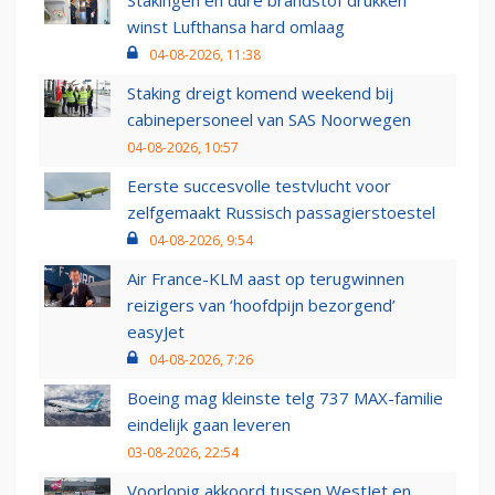
Stakingen en dure brandstof drukken
winst Lufthansa hard omlaag
04-08-2026, 11:38
Staking dreigt komend weekend bij
cabinepersoneel van SAS Noorwegen
04-08-2026, 10:57
Eerste succesvolle testvlucht voor
zelfgemaakt Russisch passagierstoestel
04-08-2026, 9:54
Air France-KLM aast op terugwinnen
reizigers van ‘hoofdpijn bezorgend’
easyJet
04-08-2026, 7:26
Boeing mag kleinste telg 737 MAX-familie
eindelijk gaan leveren
03-08-2026, 22:54
Voorlopig akkoord tussen WestJet en