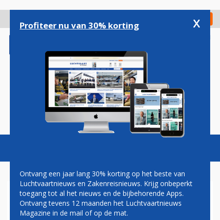
Overslaan
en
x
Digitaal Magazine
Registreer
Check in
naar
Profiteer nu van 30% korting
de
inhoud
gaan
Magazine
Podcasts
Vacatures
Toggl
naviga
Ontvang een jaar lang 30% korting op het beste van
Luchtvaartnieuws en Zakenreisnieuws. Krijg onbeperkt
toegang tot al het nieuws en de bijbehorende Apps.
776
Ontvang tevens 12 maanden het Luchtvaartnieuws
LUCHTVERKEERSLEIDERS
Magazine in de mail of op de mat.