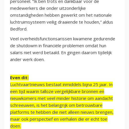
personeel. “Ik ben trots en dankbaar voor de
medewerkers die onder uitzonderlijke
omstandigheden hebben gewerkt om het nationale
luchtruimsysteem veilig draaiende te houden,” aldus
Bedford.
Veel overheidsfunctionsarissen kwamene gedurende
de shutdowm in financiële problemen omdat hun
salaris niet werd betaald. En gingen daarom tijdelijk
ander werk doen.
Even dit:
Luchtvaartnieuws bestaat inmiddels bijna 25 jaar. In
een tijd waarin talloze vergelijkbare bronnen en
nieuwkomers met veel minder historie om aandacht
schreeuwen, is het belangrijk om betrouwbare
platforms te hebben die niet alleen nieuws brengen,
maar ook perspectief en verhalen die er echt toe
doen.